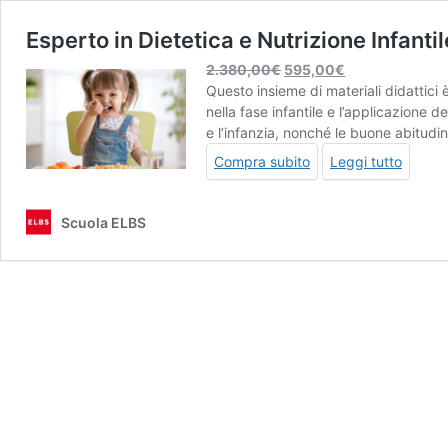
Esperto in Dietetica e Nutrizione Infant
Il
Il
2.380,00
€
595,00
€
prezzo
prezzo
Questo insieme di materiali didattici 
originale
attuale
nella fase infantile e l’applicazione d
era:
è:
e l’infanzia, nonché le buone abitudi
2.380,00€.
595,00€.
Compra subito
Leggi tutto
Scuola ELBS