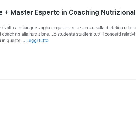
ile + Master Esperto in Coaching Nutrizional
è rivolto a chiunque voglia acquisire conoscenze sulla dietetica e la nu
el coaching alla nutrizione. Lo studente studierà tutti i concetti relat
Esperto
ni in queste …
Leggi tutto
in
Dietetica
e
Nutrizione
Infantile
+
Master
Esperto
in
Coaching
Nutrizionale
–
Doppio
Titolo