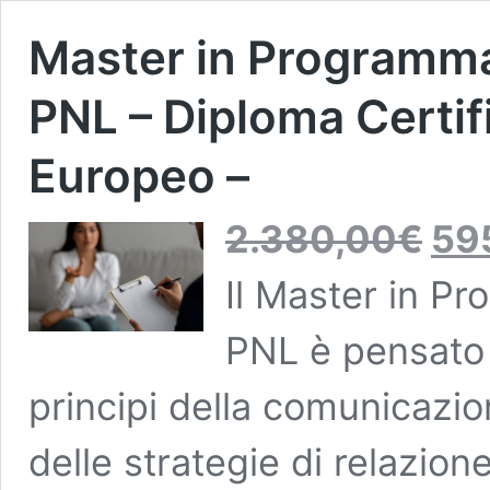
Master in Programma
PNL – Diploma Certif
Europeo –
Il
2.380,00
€
59
prezzo
original
Il Master in P
era:
2.380,
PNL è pensato p
principi della comunicazio
delle strategie di relazion