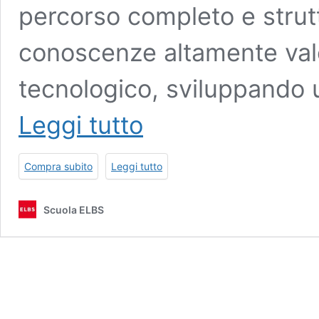
percorso completo e strutt
conoscenze altamente valo
tecnologico, sviluppando 
Master
Leggi tutto
in
Robotica
–
Compra subito
Leggi tutto
Diploma
Certificato
da
Scuola ELBS
un
Notaio
Europeo
–