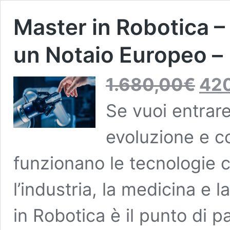
Master in Robotica –
un Notaio Europeo –
Il
1.680,00
€
42
prezzo
originale
Se vuoi entrare
era:
1.680,00
evoluzione e 
funzionano le tecnologie 
l’industria, la medicina e 
in Robotica è il punto di p