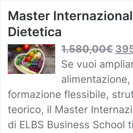
Master Internazional
Dietetica
Il
1.580,00
€
39
prezzo
originale
Se vuoi amplia
era:
1.580,00
alimentazione, 
formazione flessibile, stru
teorico, il Master Internaz
di ELBS Business School t