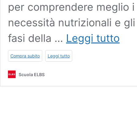
per comprendere meglio i nu
necessità nutrizionali e gli
Master
fasi della …
Leggi tutto
Internaz
in
Nutrizio
Compra subito
Leggi tutto
e
Dietetica
Scuola ELBS