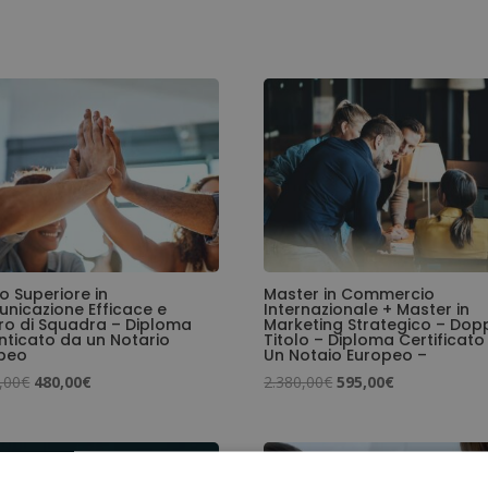
ione
o Superiore in
Master in Commercio
nicazione Efficace e
Internazionale + Master in
ro di Squadra – Diploma
Marketing Strategico – Dop
nticato da un Notario
Titolo – Diploma Certificato
peo
Un Notaio Europeo –
Il
Il
Il
Il
,00
€
480,00
€
2.380,00
€
595,00
€
prezzo
prezzo
prezzo
prezzo
originale
attuale
originale
attuale
era:
è:
era:
è: