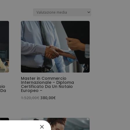
Master in Commercio
Internazionale – Diploma
pio
Certificato Da Un Notaio
 Da
Europeo –
Il
Il
1.520,00
€
380,00
€
prezzo
prezzo
originale
attuale
era:
è:
×
1.520,00€.
380,00€.