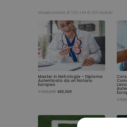
Valutaz
Visualizzazione di 133-144 di 253 risultati
media
Master in Nefrologia – Diploma
Cors
Autenticato da un Notario
Comu
Europeo
Lavo
Aute
Il
Il
1.920,00
€
480,00
€
Euro
prezzo
prezzo
1.920
originale
attuale
era:
è:
1.920,00€.
480,00€.