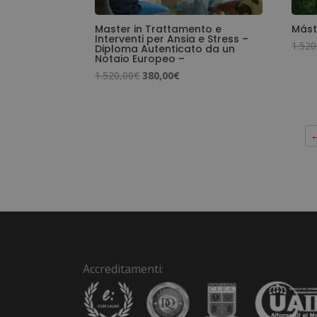
Master in Trattamento e
Mást
Interventi per Ansia e Stress –
1.520
Diploma Autenticato da un
Notaio Europeo –
Il
Il
1.520,00
€
380,00
€
prezzo
prezzo
originale
attuale
era:
è:
1.520,00€.
380,00€.
Accreditamenti: