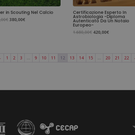
er in Scouting Nel Calcio
Certificazione Esperto In
Astrobiologia -Diploma
Il
Il
,00
€
380,00
€
Autenticato Da Un Notaio
Europeo-
prezzo
prezzo
Il
Il
1.680,00
€
420,00
€
originale
attuale
prezzo
prezzo
era:
è:
originale
attuale
1.520,00€.
380,00€.
era:
è:
←
1
2
3
…
9
10
11
12
13
14
15
…
20
21
22
1.680,00€.
420,00€.