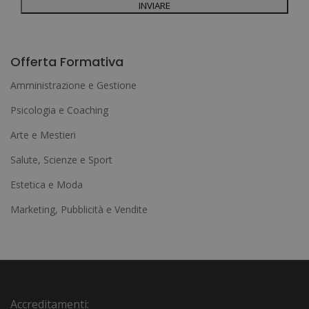
A
l
Offerta Formativa
t
Amministrazione e Gestione
e
Psicologia e Coaching
r
Arte e Mestieri
n
a
Salute, Scienze e Sport
t
Estetica e Moda
i
Marketing, Pubblicità e Vendite
v
e
:
Accreditamenti: