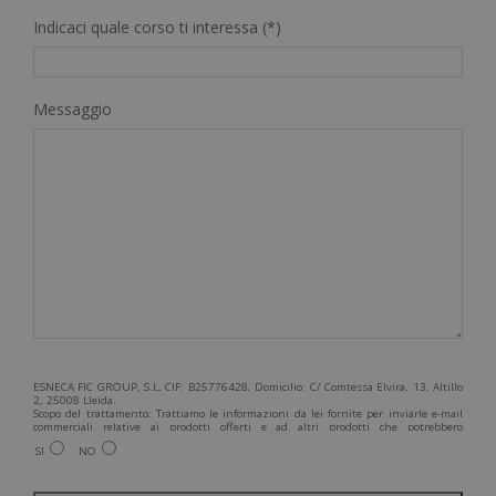
Indicaci quale corso ti interessa (*)
Messaggio
ESNECA FIC GROUP, S.L, CIF: B25776428, Domicilio: C/ Comtessa Elvira, 13, Altillo
2, 25008 Lleida.
Scopo del trattamento: Trattiamo le informazioni da lei fornite per inviarle e-mail
commerciali relative ai prodotti offerti e ad altri prodotti che potrebbero
interessarla. Legittimazione del trattamento: Consenso dell'interessato. Diritti:
SI
NO
Può esercitare i suoi diritti identificandosi sufficientemente e contattandoci
all'indirizzo admin@grupoesneca.com.
Per ulteriori informazioni, consulti la nostra Politica sulla privacy. Desidera
ricevere informazioni commerciali (per telefono e/o via e-mail):