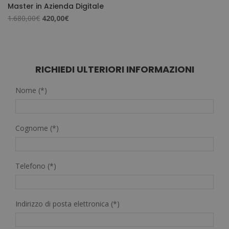
Master in Azienda Digitale
Il
Il
1.680,00
€
420,00
€
prezzo
prezzo
originale
attuale
era:
è:
1.680,00€.
420,00€.
RICHIEDI ULTERIORI INFORMAZIONI
Nome (*)
Cognome (*)
Telefono (*)
Indirizzo di posta elettronica (*)