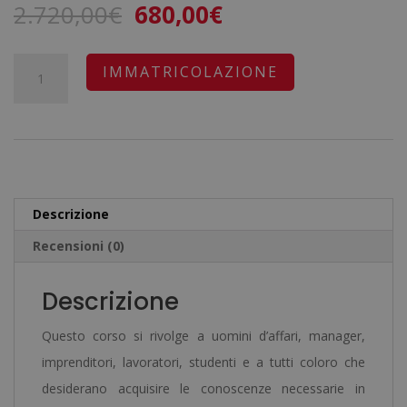
Il
Il
2.720,00
€
680,00
€
prezzo
prezzo
originale
attuale
Certificazione
A
IMMATRICOLAZIONE
era:
è:
Esperto
l
2.720,00€.
680,00€.
in
t
Ristrutturazione
e
Degli
r
Edifici:
n
Descrizione
Analisi
a
Recensioni (0)
Delle
t
Patologie
i
Descrizione
e
v
Riparazione
e
Questo corso si rivolge a uomini d’affari, manager,
-
:
imprenditori, lavoratori, studenti e a tutti coloro che
Diploma
desiderano acquisire le conoscenze necessarie in