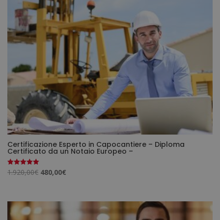
Certificazione Esperto in Capocantiere – Diploma
Certificato da un Notaio Europeo –
Il
Il
1.920,00
€
480,00
€
Valutato
5.00
prezzo
prezzo
su 5
originale
attuale
era:
è:
1.920,00€.
480,00€.