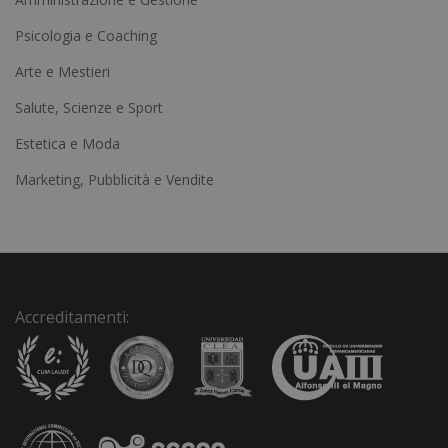
e
Psicologia e Coaching
r
Arte e Mestieri
n
a
Salute, Scienze e Sport
t
Estetica e Moda
i
Marketing, Pubblicità e Vendite
v
e
:
Accreditamenti: