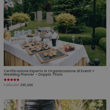
Certificazione Esperto in Organizzazione di Eventi +
Wedding Planner – Doppio Titolo
Il
Il
1.580,00
€
395,00
€
Valutato
4.75
prezzo
prezzo
su 5
originale
attuale
era:
è:
1.580,00€.
395,00€.