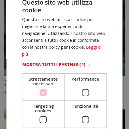
Questo sito web utilizza
cookie
Questo sito web utilizza i cookie per
migliorare la tua esperienza di
navigazione. Utilizzando il nostro sito web
acconsenti a tutti i cookie in conformità
con la nostra policy per i cookie.
Leggi di
più
MOSTRA TUTTI I PARTNER
(4) →
Strettamente
Performance
Certificazione Esperto in Sistemi di Trasmissione e
necessari
Frenata – Diploma Autenticato da un Notaio Europeo –
Il
Il
1.920,00
€
480,00
€
prezzo
prezzo
originale
attuale
Targeting
Funzionalità
cookies
era:
è:
1.920,00€.
480,00€.