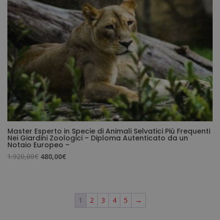
Master Esperto in Specie di Animali Selvatici Più Frequenti
Nei Giardini Zoologici – Diploma Autenticato da un
Notaio Europeo –
Il
Il
1.920,00
€
480,00
€
prezzo
prezzo
originale
attuale
era:
è:
1
2
3
4
5
→
1.920,00€.
480,00€.