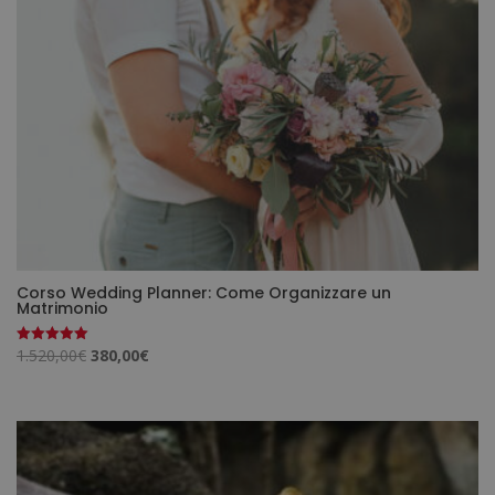
Corso Wedding Planner: Come Organizzare un
Matrimonio
Il
Il
1.520,00
€
380,00
€
Valutato
5.00
prezzo
prezzo
su 5
originale
attuale
era:
è:
1.520,00€.
380,00€.