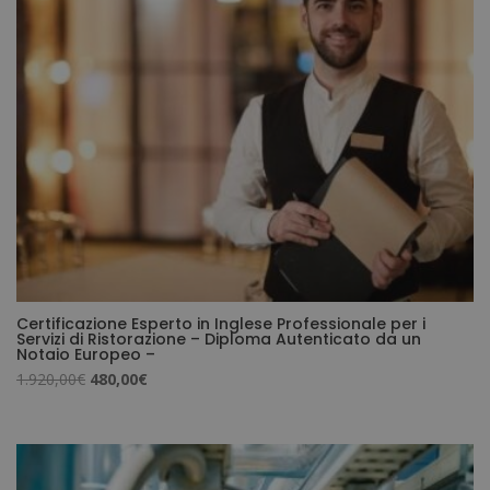
Certificazione Esperto in Inglese Professionale per i
Servizi di Ristorazione – Diploma Autenticato da un
Notaio Europeo –
Il
Il
1.920,00
€
480,00
€
prezzo
prezzo
originale
attuale
era:
è:
1.920,00€.
480,00€.