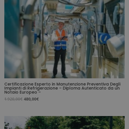
Certificazione Esperto in Manutenzione Preventiva Degli
Impianti di Refrigerazione – Diploma Autenticato da un
Notaio Europeo –
Il
Il
1.920,00
€
480,00
€
prezzo
prezzo
originale
attuale
era:
è:
1.920,00€.
480,00€.