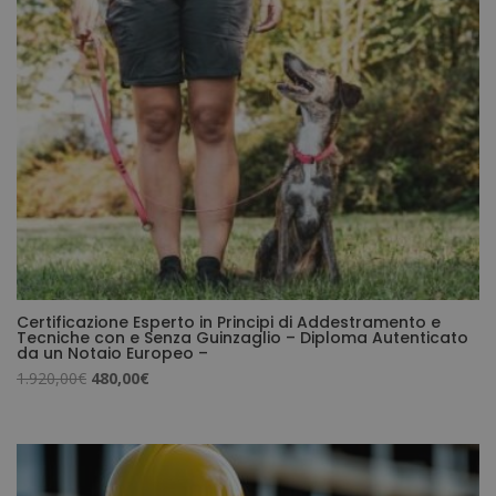
Certificazione Esperto in Principi di Addestramento e
Tecniche con e Senza Guinzaglio – Diploma Autenticato
da un Notaio Europeo –
Il
Il
1.920,00
€
480,00
€
prezzo
prezzo
originale
attuale
era:
è:
1.920,00€.
480,00€.