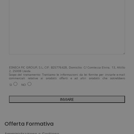
ESNECA FIC GROUP, S.L, CIF: B25776428, Domicilio: C/ Comtessa Elvira, 13, Altillo
2, 25008 Lleida.
Scopo del trattamento: Trattiamo le informazioni da lei fornite per inviarle e-mail
commerciali relative ai prodotti offerti e ad altri prodotti che potrebbero
interessarla. Legittimazione del trattamento: Consenso dell'interessato. Diritti:
SI
NO
Può esercitare i suoi diritti identificandosi sufficientemente e contattandoci
all'indirizzo admin@grupoesneca.com.
Per ulteriori informazioni, consulti la nostra Politica sulla privacy. Desidera
ricevere informazioni commerciali (per telefono e/o via e-mail):
A
l
Offerta Formativa
t
Amministrazione e Gestione