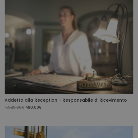
Addetto alla Reception + Responsabile di Ricevimento
Il
Il
1.920,00
€
480,00
€
prezzo
prezzo
originale
attuale
era:
è:
1.920,00€.
480,00€.