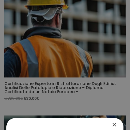
Certificazione Esperto in Ristrutturazione Degli Edifici:
Analisi Delle Patologie e Riparazione – Diploma
Certificato da un Notaio Europeo –
Il
Il
2.720,00
€
680,00
€
prezzo
prezzo
originale
attuale
era:
è:
×
2.720,00€.
680,00€.