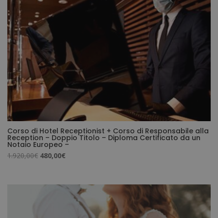
Corso di Hotel Receptionist + Corso di Responsabile alla
Reception – Doppio Titolo – Diploma Certificato da un
Notaio Europeo –
Il
Il
1.920,00
€
480,00
€
prezzo
prezzo
originale
attuale
era:
è:
1.920,00€.
480,00€.