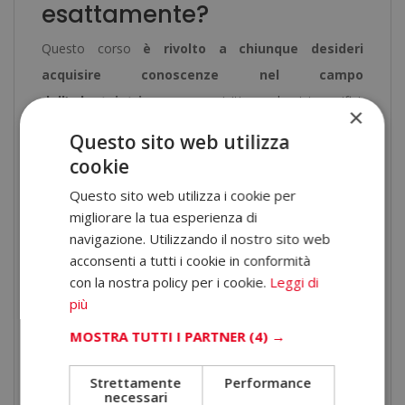
esattamente?
Questo corso
è rivolto a chiunque desideri
acquisire conoscenze nel campo
dell’odontoiatria
, senza requisiti accademici specifici.
×
È pensato per:
Questo sito web utilizza
cookie
Studenti che vogliono ampliare il proprio profitto
formativo.
Questo sito web utilizza i cookie per
Professionisti che cercano competenze aggiuntive in
migliorare la tua esperienza di
ambito sanitario.
navigazione. Utilizzando il nostro sito web
Persone interessate al settore odontoiatrico.
acconsenti a tutti i cookie in conformità
con la nostra policy per i cookie.
Leggi di
Lavoratori che vogliono riqualificarsi o aggiornarsi.
più
La grande forza di questo programma è la sua
MOSTRA TUTTI I PARTNER
(4) →
accessibilità:
non servono conoscenze pregresse
,
perché il percorso parte dalle basi e accompagna
Strettamente
Performance
necessari