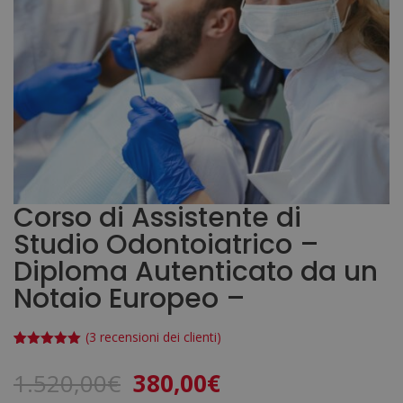
Corso di Assistente di
Studio Odontoiatrico –
Diploma Autenticato da un
Notaio Europeo –
(
3
recensioni dei clienti)
Valutato
3
5.00
su 5
Il
Il
1.520,00
€
380,00
€
su base
di