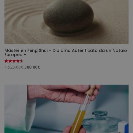
Master en Feng Shui – Diploma Autenticato da un Notaio
Europeo –
Il
Il
1.520,00
€
380,00
€
Valutato
4.50
prezzo
prezzo
su 5
originale
attuale
era:
è:
1.520,00€.
380,00€.