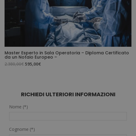
Master Esperto in Sala Operatoria – Diploma Certificato
da un Notaio Europeo –
Il
Il
2.380,00
€
595,00
€
prezzo
prezzo
originale
attuale
era:
è:
2.380,00€.
595,00€.
RICHIEDI ULTERIORI INFORMAZIONI
Nome (*)
Cognome (*)