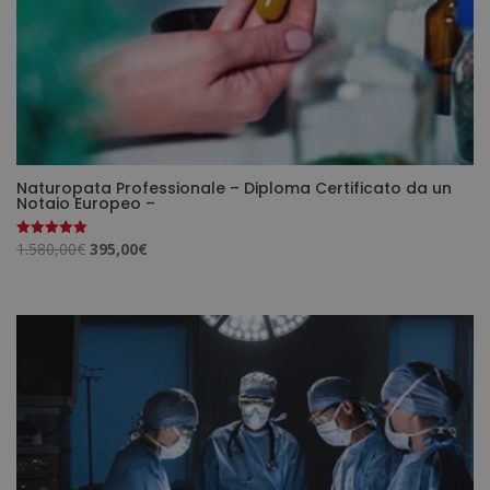
Naturopata Professionale – Diploma Certificato da un
Notaio Europeo –
Il
Il
1.580,00
€
395,00
€
Valutato
5.00
prezzo
prezzo
su 5
originale
attuale
era:
è:
1.580,00€.
395,00€.