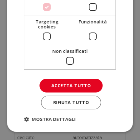
gradualmente verso contenuti più avanzati. Ciò che
conta davvero è la motivazione ad apprendere e
l’interesse per un settore in continua crescita.
Targeting
Funzionalità
cookies
Perché studiare
odontoiatria online in ELBS
Non classificati
Studiare con ELBS significa scegliere un modello
formativo orientato alla qualità, all’accompagnamento
e all’esperienza dello studente.
ACCETTA TUTTO
Studiare presso ELBS
Altri centri online
RIFIUTA TUTTO
Diploma autenticato da
Certificazioni senza
Notaio Europeo
autenticazione
MOSTRA DETTAGLI
Tutor personale
Assistenza limitata o
dedicato
automatizzata