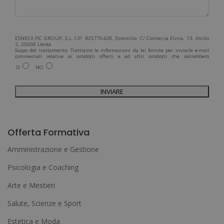
ESNECA FIC GROUP, S.L, CIF: B25776428, Domicilio: C/ Comtessa Elvira, 13, Altillo
2, 25008 Lleida.
Scopo del trattamento: Trattiamo le informazioni da lei fornite per inviarle e-mail
commerciali relative ai prodotti offerti e ad altri prodotti che potrebbero
interessarla. Legittimazione del trattamento: Consenso dell'interessato. Diritti:
SI
NO
Può esercitare i suoi diritti identificandosi sufficientemente e contattandoci
all'indirizzo admin@grupoesneca.com.
Per ulteriori informazioni, consulti la nostra Politica sulla privacy. Desidera
ricevere informazioni commerciali (per telefono e/o via e-mail):
A
l
Offerta Formativa
t
Amministrazione e Gestione
e
Psicologia e Coaching
r
Arte e Mestieri
n
a
Salute, Scienze e Sport
t
Estetica e Moda