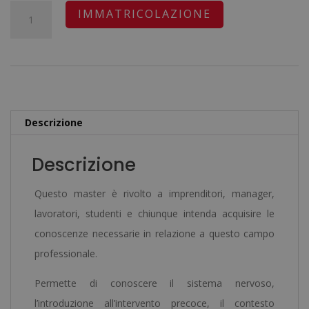
originale
attuale
Master
A
IMMATRICOLAZIONE
era:
è:
in
l
2.380,00€.
595,00€.
Disturbo
t
da
e
Deficit
r
di
n
Descrizione
Attenzione
a
e
t
Descrizione
Iperattività
i
(ADHD)
v
Questo master è rivolto a imprenditori, manager,
-
e
lavoratori, studenti e chiunque intenda acquisire le
Diploma
:
conoscenze necessarie in relazione a questo campo
Autenticato
professionale.
da
Permette di conoscere il sistema nervoso,
un
l’introduzione all’intervento precoce, il contesto