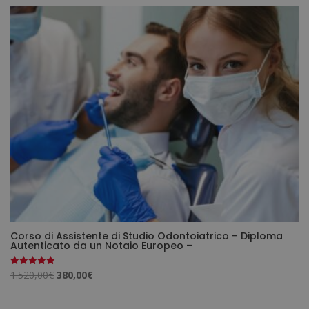
era:
è:
2.380,00€.
595,00€.
Corso di Assistente di Studio Odontoiatrico – Diploma
Autenticato da un Notaio Europeo –
Il
Il
1.520,00
€
380,00
€
Valutato
5.00
prezzo
prezzo
su 5
originale
attuale