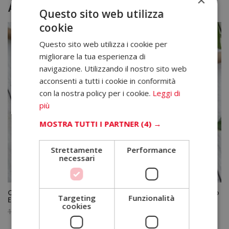
×
Altri corsi
Questo sito web utilizza
cookie
Questo sito web utilizza i cookie per
migliorare la tua esperienza di
navigazione. Utilizzando il nostro sito web
acconsenti a tutti i cookie in conformità
con la nostra policy per i cookie.
Leggi di
più
MOSTRA TUTTI I PARTNER
(4) →
Strettamente
Performance
necessari
Corso di Fitoterapia – Diploma Autenticato da un Notaio
Targeting
Funzionalità
Europeo –
cookies
Il
Il
1.520,00
€
380,00
€
prezzo
prezzo