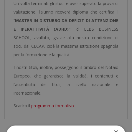
Un volta terminati gli studi e aver superato la prova di
valutazione, l’alunno riceverà diploma che certifica il
“
MASTER IN DISTURBO DA DEFICIT DI ATTENZIONE
E IPERATTIVITÀ (ADHD)”
, di ELBS BUSINESS
SCHOOL, avallato, grazie alla nostra condizione di
soci, dal CECAP, cioè la massima istituzione spagnola
per la formazione e la qualità.
I nostri titoli, inoltre, posseggono il timbro del Notaio
Europeo, che garantisce la validità, i contenuti e
l’autenticità dei titoli, a livello nazionale e
internazionale.
Scarica il
programma formativo
.