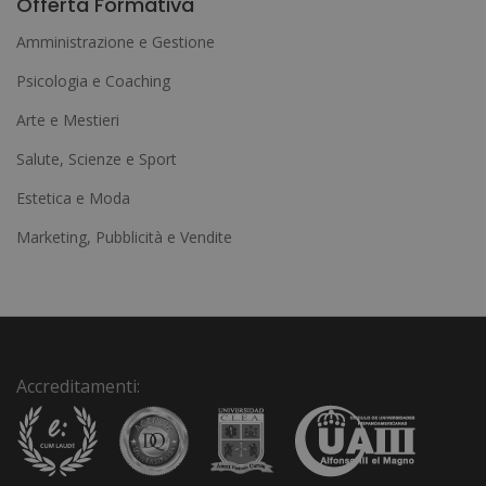
Offerta Formativa
t
Amministrazione e Gestione
e
Psicologia e Coaching
r
Arte e Mestieri
n
a
Salute, Scienze e Sport
t
Estetica e Moda
i
Marketing, Pubblicità e Vendite
v
e
:
Accreditamenti: