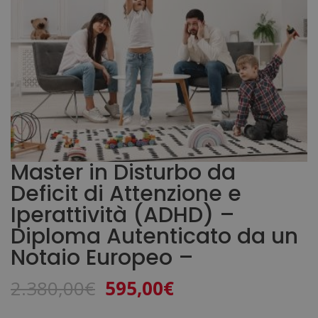
Master in Disturbo da
Deficit di Attenzione e
Iperattività (ADHD) –
Diploma Autenticato da un
Notaio Europeo –
Il
Il
2.380,00
€
595,00
€
prezzo
prezzo