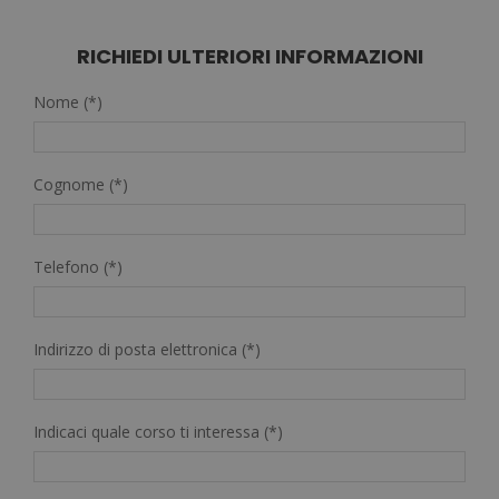
era:
è:
1.520,00€.
380,00€.
RICHIEDI ULTERIORI INFORMAZIONI
Nome (*)
Cognome (*)
Telefono (*)
Indirizzo di posta elettronica (*)
Indicaci quale corso ti interessa (*)