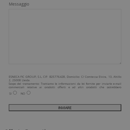
Messaggio
ESNECA FIC GROUP, S.L, CIF: B25776428, Domicilio: C/ Comtessa Elvira, 13, Altillo
2, 25008 Lleida.
Scopo del trattamento: Trattiamo le informazioni da lei fornite per inviarle e-mail
commerciali relative ai prodotti offerti e ad altri prodotti che potrebbero
interessarla. Legittimazione del trattamento: Consenso dell'interessato. Diritti:
SI
NO
Può esercitare i suoi diritti identificandosi sufficientemente e contattandoci
all'indirizzo admin@grupoesneca.com.
Per ulteriori informazioni, consulti la nostra Politica sulla privacy. Desidera
ricevere informazioni commerciali (per telefono e/o via e-mail):
A
l