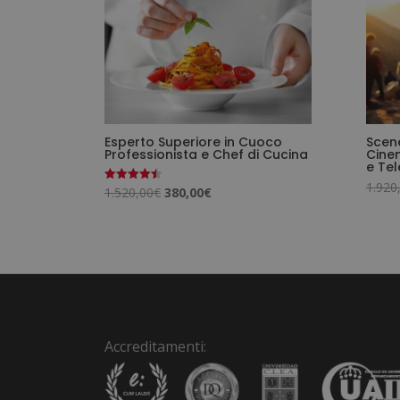
Esperto Superiore in Cuoco
Scen
Professionista e Chef di Cucina
Cine
e Tel
1.920
Il
Il
1.520,00
€
380,00
€
Valutato
4.50
prezzo
prezzo
su 5
originale
attuale
era:
è:
1.520,00€.
380,00€.
Accreditamenti: