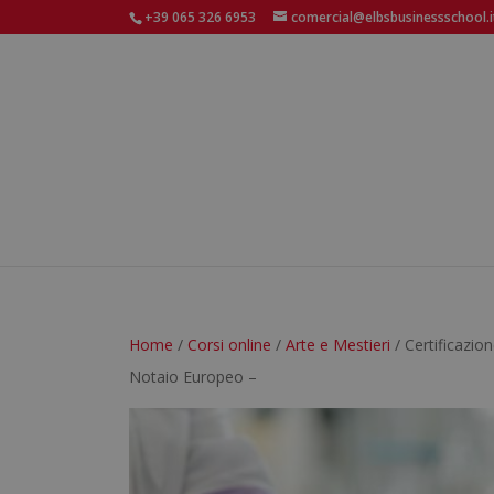
+39 065 326 6953
comercial@elbsbusinessschool.i
Home
/
Corsi online
/
Arte e Mestieri
/ Certificazio
Notaio Europeo –