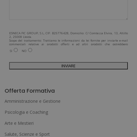
ESNECA FIC GROUP, S.L, CIF: B25776428, Domicilio: C/ Comtessa Elvira, 13, Altillo
2, 25008 Lleida.
Scopo del trattamento: Trattiamo le informazioni da lei fornite per inviarle e-mail
commerciali relative ai prodotti offerti e ad altri prodotti che potrebbero
interessarla. Legittimazione del trattamento: Consenso dell'interessato. Diritti:
SI
NO
Può esercitare i suoi diritti identificandosi sufficientemente e contattandoci
all'indirizzo admin@grupoesneca.com.
Per ulteriori informazioni, consulti la nostra Politica sulla privacy. Desidera
ricevere informazioni commerciali (per telefono e/o via e-mail):
A
l
Offerta Formativa
t
Amministrazione e Gestione
e
Psicologia e Coaching
r
Arte e Mestieri
n
a
Salute, Scienze e Sport