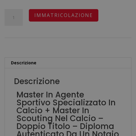
prezzo
prezzo
originale
attuale
Master
A
IMMATRICOLAZIONE
era:
è:
In
l
2.720,00€.
680,00€.
Agente
t
Sportivo
e
Specializzato
r
In
n
Descrizione
Calcio
a
+
t
Descrizione
Master
i
Master In Agente
In
v
Sportivo Specializzato In
Scouting
e
Calcio + Master In
Nel
:
Scouting Nel Calcio –
Calcio
Doppio Titolo – Diploma
-
Autenticato Da Un Notaio