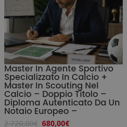
Master In Agente Sportivo
Specializzato In Calcio +
Master In Scouting Nel
Calcio – Doppio Titolo –
Diploma Autenticato Da Un
Notaio Europeo –
Il
Il
2.720,00
€
680,00
€