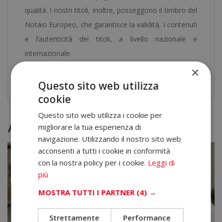
qualità. I nostri titoli, inoltre, posseggono il timbro del
Notaio Europeo, che garantisce la validità, i contenuti
e l’autenticità dei titoli, a livello nazionale e
internazionale.
×
Scarica il
programma formativo
.
Questo sito web utilizza
cookie
Questo sito web utilizza i cookie per
Altri corsi
migliorare la tua esperienza di
navigazione. Utilizzando il nostro sito web
acconsenti a tutti i cookie in conformità
con la nostra policy per i cookie.
Leggi di
più
MOSTRA TUTTI I PARTNER
(4) →
Strettamente
Performance