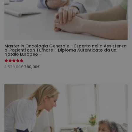
Master in Oncologia Generale – Esperto nella Assistenza
ai Pazienti con Tumore – Diploma Autenticato da un
Notaio Europeo –
Il
Il
1.520,00
€
380,00
€
Valutato
5.00
prezzo
prezzo
su 5
originale
attuale
era:
è:
1.520,00€.
380,00€.