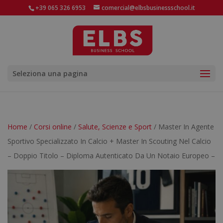
+39 065 326 6953
comercial@elbsbusinessschool.it
Seleziona una pagina
Home
/
Corsi online
/
Salute, Scienze e Sport
/ Master In Agente
Sportivo Specializzato In Calcio + Master In Scouting Nel Calcio
– Doppio Titolo – Diploma Autenticato Da Un Notaio Europeo –