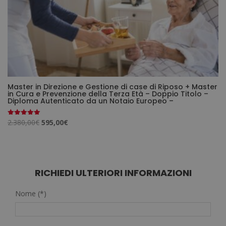
Master in Direzione e Gestione di case di Riposo + Master
in Cura e Prevenzione della Terza Età – Doppio Titolo –
Diploma Autenticato da un Notaio Europeo –
Il
Il
2.380,00
€
595,00
€
Valutato
5.00
prezzo
prezzo
su 5
originale
attuale
era:
è:
2.380,00€.
595,00€.
RICHIEDI ULTERIORI INFORMAZIONI
Nome (*)