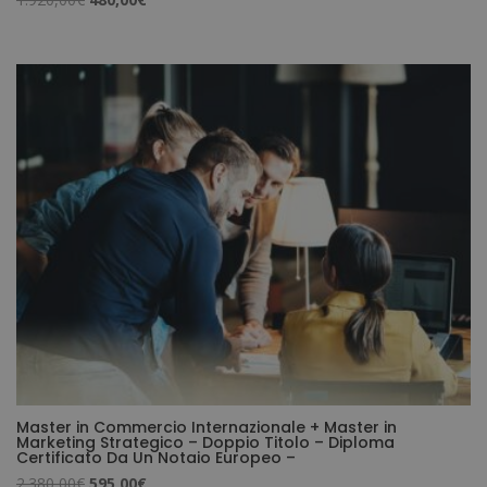
prezzo
prezzo
originale
attuale
era:
è:
1.920,00€.
480,00€.
Master in Commercio Internazionale + Master in
Marketing Strategico – Doppio Titolo – Diploma
Certificato Da Un Notaio Europeo –
Il
Il
2.380,00
€
595,00
€