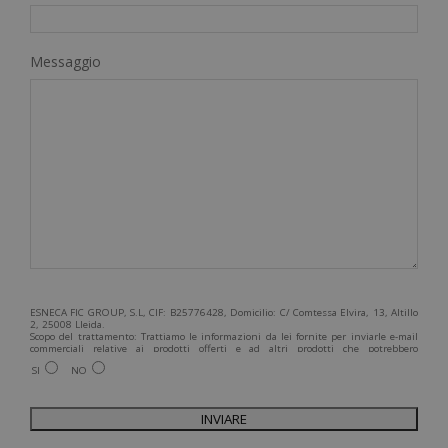
Messaggio
ESNECA FIC GROUP, S.L, CIF: B25776428, Domicilio: C/ Comtessa Elvira, 13, Altillo
2, 25008 Lleida.
Scopo del trattamento: Trattiamo le informazioni da lei fornite per inviarle e-mail
commerciali relative ai prodotti offerti e ad altri prodotti che potrebbero
interessarla. Legittimazione del trattamento: Consenso dell'interessato. Diritti:
SI
NO
Può esercitare i suoi diritti identificandosi sufficientemente e contattandoci
all'indirizzo admin@grupoesneca.com.
Per ulteriori informazioni, consulti la nostra Politica sulla privacy. Desidera
ricevere informazioni commerciali (per telefono e/o via e-mail):