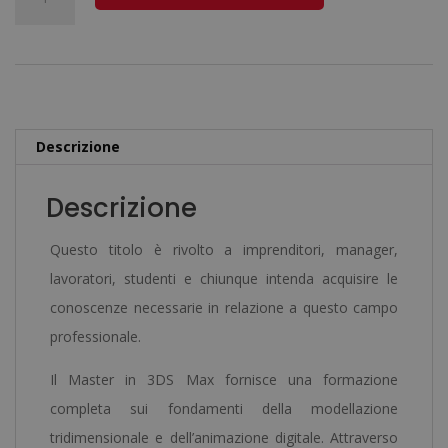
in
l
3Ds
t
Max
e
-
r
Diploma
n
Descrizione
Autenticato
a
da
t
Descrizione
un
i
Notaio
v
Questo titolo è rivolto a imprenditori, manager,
Europeo
e
lavoratori, studenti e chiunque intenda acquisire le
-
:
conoscenze necessarie in relazione a questo campo
quantità
professionale.
Il Master in 3DS Max fornisce una formazione
completa sui fondamenti della modellazione
tridimensionale e dell’animazione digitale. Attraverso