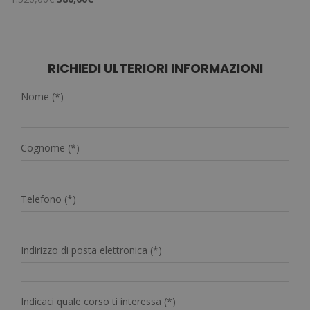
4.50
prezzo
prezzo
su 5
originale
attuale
era:
è:
1.520,00€.
380,00€.
RICHIEDI ULTERIORI INFORMAZIONI
Nome (*)
Cognome (*)
Telefono (*)
Indirizzo di posta elettronica (*)
Indicaci quale corso ti interessa (*)