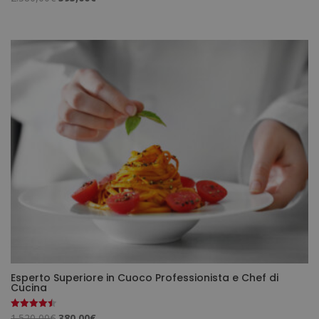
prezzo
prezzo
originale
attuale
era:
è:
2.380,00€.
595,00€.
Esperto Superiore in Cuoco Professionista e Chef di
Cucina
Il
Il
1.520,00
€
380,00
€
Valutato