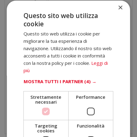
percorso formativo.
×
Certificazione ottenuta
Questo sito web utilizza
cookie
Un volta terminati gli studi e aver superato la prova di
valutazione, l’alunno riceverà diploma che certifica il
Questo sito web utilizza i cookie per
“MASTER IN 3DS MAX”, di ELBS BUSINESS SCHOOL,
migliorare la tua esperienza di
navigazione. Utilizzando il nostro sito web
avallato grazie alla nostra condizione di soci, dal
acconsenti a tutti i cookie in conformità
CECAP, cioè la massima istituzione spagnola per la
con la nostra policy per i cookie.
Leggi di
formazione e la qualità.
più
I nostri titoli, inoltre, posseggono il timbro del Notaio
MOSTRA TUTTI I PARTNER
(4) →
Europeo, che garantisce la validità, i contenuti e
Strettamente
Performance
l’autenticità dei titoli, a livello nazionale e
necessari
internazionale
Scarica il
programma formativo
.
Targeting
Funzionalità
cookies