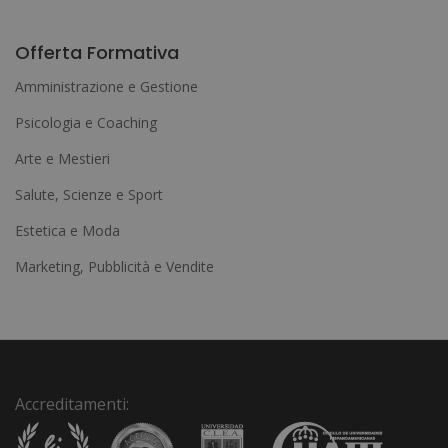
A
l
Offerta Formativa
t
Amministrazione e Gestione
e
Psicologia e Coaching
r
Arte e Mestieri
n
a
Salute, Scienze e Sport
t
Estetica e Moda
i
Marketing, Pubblicità e Vendite
v
e
:
Accreditamenti: