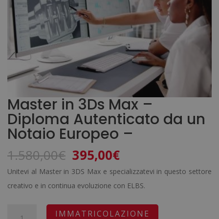
Master in 3Ds Max –
Diploma Autenticato da un
Notaio Europeo –
Il
Il
1.580,00
€
395,00
€
prezzo
prezzo
Unitevi al Master in 3DS Max e specializzatevi in questo settore
originale
attuale
creativo e in continua evoluzione con ELBS.
era:
è:
1.580,00€.
395,00€.
Master
A
IMMATRICOLAZIONE