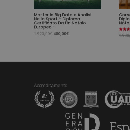
Master in Big Data e Analisi
Cors
Nello Sport – Diploma
Diplo
Certificato Da Un Notaio
Nota
Europeo –
Il
Il
1.920,00
€
480,00
€
1.920
Valutat
5.00
prezzo
prezzo
su 5
originale
attuale
era:
è:
1.920,00€.
480,00€.
Accreditamenti: