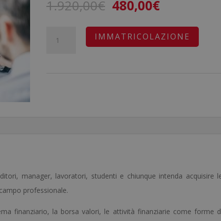
Il
Il
1.920,00
€
480,00
€
prezzo
prezzo
originale
attuale
Master
A
IMMATRICOLAZIONE
era:
è:
in
l
1.920,00€.
480,00€.
Broker
t
-
e
Diploma
r
Autenticato
n
da
a
un
t
Notaio
i
Europeo
v
itori, manager, lavoratori, studenti e chiunque intenda acquisire l
-
e
 campo professionale.
quantità
:
ma finanziario, la borsa valori, le attività finanziarie come forme d