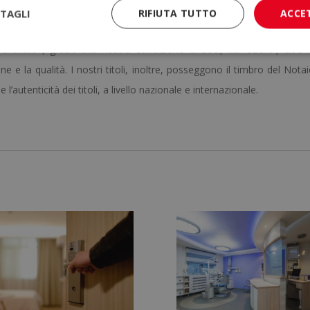
a
TAGLI
RIFIUTA TUTTO
ACCE
prova di valutazione, l’alunno riceverà diploma che certifica il “ MAST
lato , grazie alla nostra condizione di soci, dal CECAP, cioè 
 e la qualità. I nostri titoli, inoltre, posseggono il timbro del Nota
 l’autenticità dei titoli, a livello nazionale e internazionale.