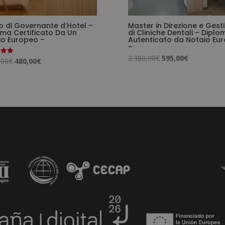
o di Governante d’Hotel –
Master in Direzione e Gest
ma Certificato Da Un
di Cliniche Dentali – Diplo
io Europeo –
Autenticato da Notaio Eu
–
Il
Il
2.380,00
€
595,00
€
Il
Il
,00
€
480,00
€
o
prezzo
prezzo
prezzo
prezzo
originale
attuale
originale
attuale
era:
è:
era:
è:
2.380,00€.
595,00€.
1.920,00€.
480,00€.