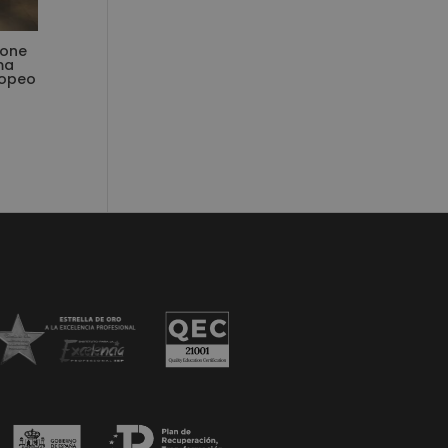
ione
ma
ropeo