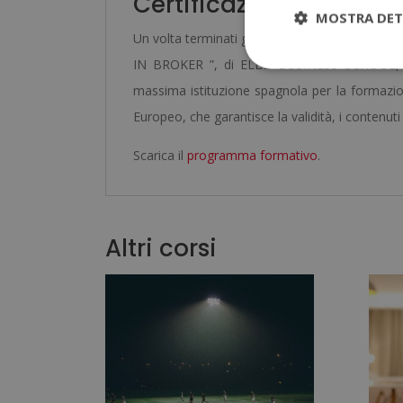
Certificazione ottenut
MOSTRA DET
Un volta terminati gli studi e aver superato la 
IN BROKER ”, di ELBS BUSINESS SCHOOL, aval
massima istituzione spagnola per la formazione
Europeo, che garantisce la validità, i contenuti e
Scarica il
programma formativo
.
Altri corsi