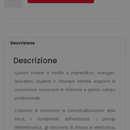
era:
è:
in
l
2.380,00€.
595,00€.
Elettronica
t
e
e
Microelettronica
r
-
n
Descrizione
Diploma
a
Autenticato
t
Descrizione
da
i
un
v
Questo master è rivolto a imprenditori, manager,
Notaio
e
lavoratori, studenti e chiunque intenda acquisire le
Europeo
:
conoscenze necessarie in relazione a questo campo
-
professionale.
quantità
Consente di conoscere la concettualizzazione della
fisica, i fondamenti dell’elettricità, i principi
dell’elettronica, gli strumenti di misura in elettronica,