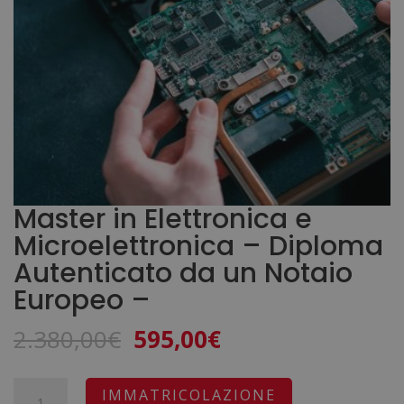
Master in Elettronica e
Microelettronica – Diploma
Autenticato da un Notaio
Europeo –
Il
Il
2.380,00
€
595,00
€
prezzo
prezzo
originale
attuale
Master
A
IMMATRICOLAZIONE