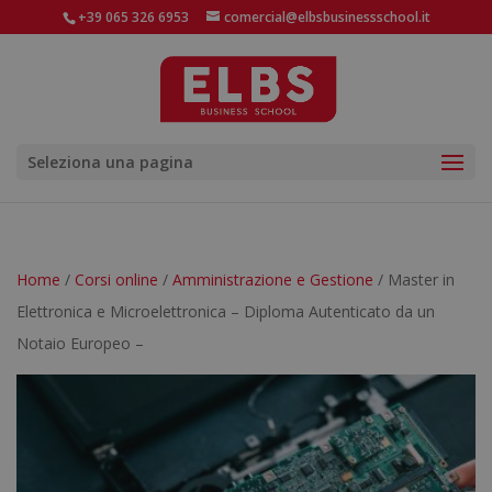
+39 065 326 6953
comercial@elbsbusinessschool.it
Seleziona una pagina
Home
/
Corsi online
/
Amministrazione e Gestione
/ Master in
Elettronica e Microelettronica – Diploma Autenticato da un
Notaio Europeo –