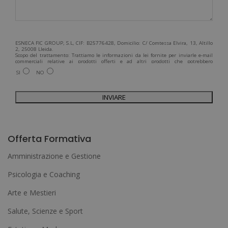
ESNECA FIC GROUP, S.L, CIF: B25776428, Domicilio: C/ Comtessa Elvira, 13, Altillo
2, 25008 Lleida.
Scopo del trattamento: Trattiamo le informazioni da lei fornite per inviarle e-mail
commerciali relative ai prodotti offerti e ad altri prodotti che potrebbero
interessarla. Legittimazione del trattamento: Consenso dell'interessato. Diritti:
SI
NO
Può esercitare i suoi diritti identificandosi sufficientemente e contattandoci
all'indirizzo admin@grupoesneca.com.
Per ulteriori informazioni, consulti la nostra Politica sulla privacy. Desidera
ricevere informazioni commerciali (per telefono e/o via e-mail):
A
l
Offerta Formativa
t
Amministrazione e Gestione
e
Psicologia e Coaching
r
Arte e Mestieri
n
a
Salute, Scienze e Sport
t