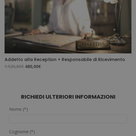
Addetto alla Reception + Responsabile di Ricevimento
Il
Il
1.920,00
€
480,00
€
prezzo
prezzo
originale
attuale
era:
è:
1.920,00€.
480,00€.
RICHIEDI ULTERIORI INFORMAZIONI
Nome (*)
Cognome (*)