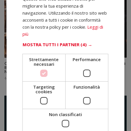
migliorare la tua esperienza di
navigazione. Utilizzando il nostro sito web
acconsenti a tutti i cookie in conformità
con la nostra policy per i cookie.
Leggi di
più
MOSTRA TUTTI I PARTNER
(4) →
Strettamente
Performance
Corso di Hotel Receptionist + Corso di Responsabile alla
necessari
Reception – Doppio Titolo – Diploma Certificato da un
Notaio Europeo –
Il
Il
1.920,00
€
480,00
€
prezzo
prezzo
Targeting
Funzionalità
cookies
originale
attuale
era:
è:
1.920,00€.
480,00€.
Non classificati