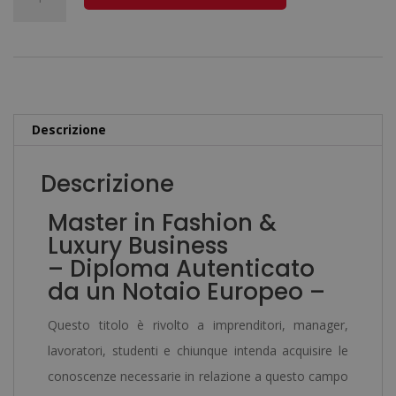
era:
è:
in
l
1.920,00€.
480,00€.
Fashion
t
&
e
Luxury
r
Business
n
Descrizione
-
a
Diploma
t
Descrizione
Autenticato
i
Master in Fashion &
da
v
Luxury Business
un
e
– Diploma Autenticato
Notaio
:
da un Notaio Europeo –
Europeo
-
Questo titolo è rivolto a imprenditori, manager,
quantità
lavoratori, studenti e chiunque intenda acquisire le
conoscenze necessarie in relazione a questo campo