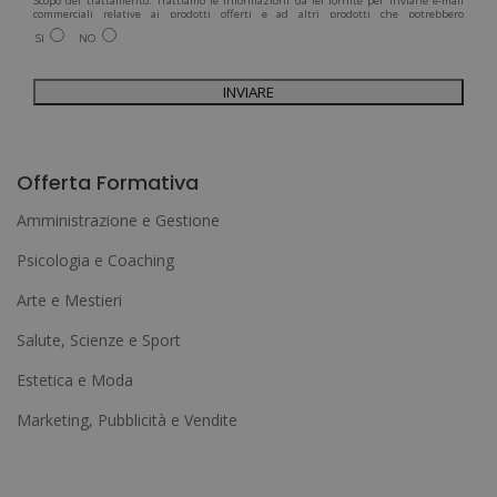
Scopo del trattamento: Trattiamo le informazioni da lei fornite per inviarle e-mail
commerciali relative ai prodotti offerti e ad altri prodotti che potrebbero
interessarla. Legittimazione del trattamento: Consenso dell'interessato. Diritti:
SI
NO
Può esercitare i suoi diritti identificandosi sufficientemente e contattandoci
all'indirizzo admin@grupoesneca.com.
Per ulteriori informazioni, consulti la nostra Politica sulla privacy. Desidera
ricevere informazioni commerciali (per telefono e/o via e-mail):
A
l
Offerta Formativa
t
Amministrazione e Gestione
e
Psicologia e Coaching
r
Arte e Mestieri
n
a
Salute, Scienze e Sport
t
Estetica e Moda
i
Marketing, Pubblicità e Vendite
v
e
: