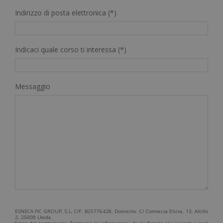
Indirizzo di posta elettronica (*)
Indicaci quale corso ti interessa (*)
Messaggio
ESNECA FIC GROUP, S.L, CIF: B25776428, Domicilio: C/ Comtessa Elvira, 13, Altillo
2, 25008 Lleida.