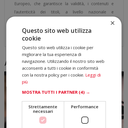
Europeo, che garantisce la validità, i contenuti e
l’autenticità dei titoli, a livello nazionale e
internazionale.
×
Questo sito web utilizza
Scarica il
programma formativo
.
cookie
Questo sito web utilizza i cookie per
migliorare la tua esperienza di
Altri corsi
navigazione. Utilizzando il nostro sito web
acconsenti a tutti i cookie in conformità
con la nostra policy per i cookie.
Leggi di
più
MOSTRA TUTTI I PARTNER
(4) →
Strettamente
Performance
necessari