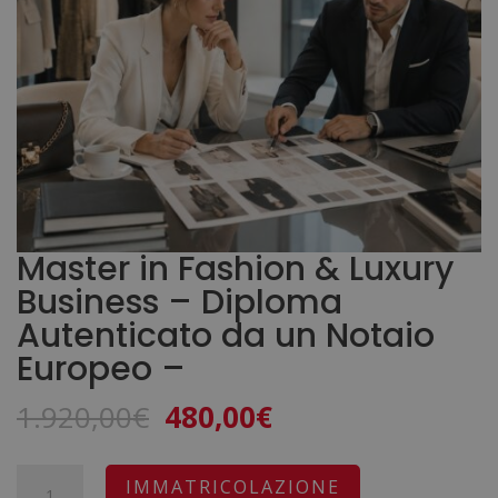
Master in Fashion & Luxury
Business – Diploma
Autenticato da un Notaio
Europeo –
Il
Il
1.920,00
€
480,00
€
prezzo
prezzo
originale
attuale
Master
A
IMMATRICOLAZIONE