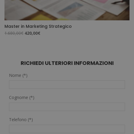
Master in Marketing Strategico
Il
Il
1.680,00
€
420,00
€
prezzo
prezzo
originale
attuale
era:
è:
1.680,00€.
420,00€.
RICHIEDI ULTERIORI INFORMAZIONI
Nome (*)
Cognome (*)
Telefono (*)