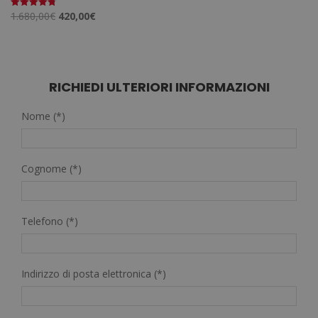
Il
Il
1.680,00
€
420,00
€
Valutato
4.75
prezzo
prezzo
su 5
originale
attuale
era:
è:
1.680,00€.
420,00€.
RICHIEDI ULTERIORI INFORMAZIONI
Nome (*)
Cognome (*)
Telefono (*)
Indirizzo di posta elettronica (*)