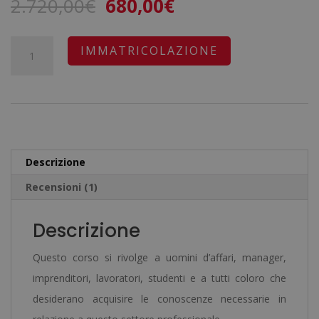
Il
Il
2.720,00
€
680,00
€
su base
di
prezzo
prezzo
recensioni
originale
attuale
Master
A
IMMATRICOLAZIONE
era:
è:
in
l
2.720,00€.
680,00€.
Gestione
t
del
e
Personale,
r
Competenze
n
Descrizione
Manageriali
a
Recensioni (1)
e
t
Soft
i
Descrizione
Skills
v
-
e
Questo corso si rivolge a uomini d’affari, manager,
Diploma
:
imprenditori, lavoratori, studenti e a tutti coloro che
Certificato
desiderano acquisire le conoscenze necessarie in
da