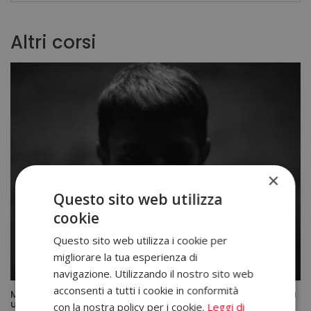
Altri corsi
×
Questo sito web utilizza
cookie
Questo sito web utilizza i cookie per
migliorare la tua esperienza di
navigazione. Utilizzando il nostro sito web
acconsenti a tutti i cookie in conformità
Master in Psicologia Criminale – Diploma Autenticato da
un Notaio Europeo –
con la nostra policy per i cookie.
Leggi di