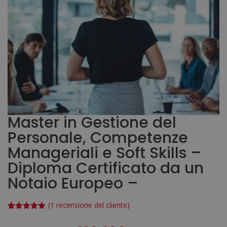
Master in Gestione del
Personale, Competenze
Manageriali e Soft Skills –
Diploma Certificato da un
Notaio Europeo –
(
1
recensione del cliente)
Valutato
1
5.00
su 5