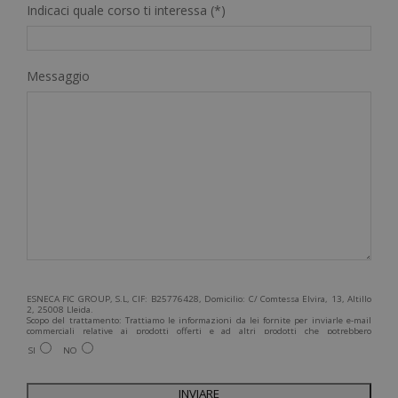
Indicaci quale corso ti interessa (*)
Messaggio
ESNECA FIC GROUP, S.L, CIF: B25776428, Domicilio: C/ Comtessa Elvira, 13, Altillo
2, 25008 Lleida.
Scopo del trattamento: Trattiamo le informazioni da lei fornite per inviarle e-mail
commerciali relative ai prodotti offerti e ad altri prodotti che potrebbero
interessarla. Legittimazione del trattamento: Consenso dell'interessato. Diritti:
SI
NO
Può esercitare i suoi diritti identificandosi sufficientemente e contattandoci
all'indirizzo admin@grupoesneca.com.
Per ulteriori informazioni, consulti la nostra Politica sulla privacy. Desidera
ricevere informazioni commerciali (per telefono e/o via e-mail):