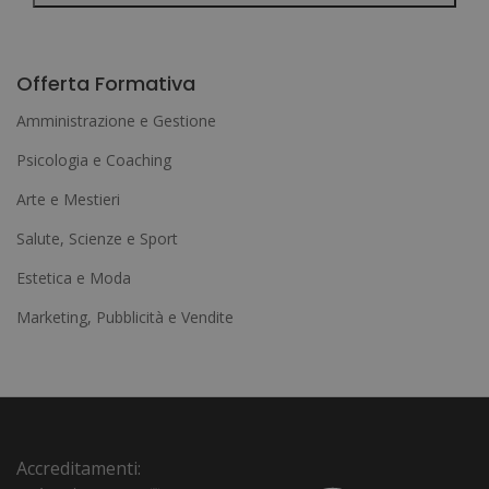
A
l
Offerta Formativa
t
Amministrazione e Gestione
e
Psicologia e Coaching
r
Arte e Mestieri
n
a
Salute, Scienze e Sport
t
Estetica e Moda
i
Marketing, Pubblicità e Vendite
v
e
:
Accreditamenti: