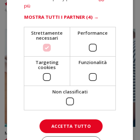
più
Il
Il
1.580,00
€
395,00
€
Valutato
4.67
MOSTRA TUTTI I PARTNER
(4) →
prezzo
prezzo
su 5
originale
attuale
era:
è:
Strettamente
Performance
necessari
1.580,00€.
395,00€.
Targeting
Funzionalità
cookies
Non classificati
ACCETTA TUTTO
Master in Musicoterapia