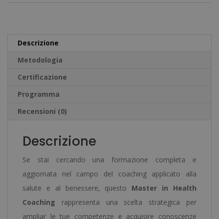
Coaching
e
-
r
Diploma
n
Descrizione
Certificato
a
Metodologia
da
t
un
Certificazione
i
Notaio
v
Programma
Europeo
e
Recensioni (0)
-
:
quantità
Descrizione
Se stai cercando una formazione completa e
aggiornata nel campo del coaching applicato alla
salute e al benessere, questo
Master in Health
Coaching
rappresenta una scelta strategica per
ampliar le tue competenze e acquisire conoscenze