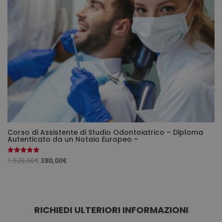
Corso di Assistente di Studio Odontoiatrico – Diploma
Autenticato da un Notaio Europeo –
Il
Il
1.520,00
€
380,00
€
Valutato
5.00
prezzo
prezzo
su 5
originale
attuale
era:
è:
1.520,00€.
380,00€.
RICHIEDI ULTERIORI INFORMAZIONI