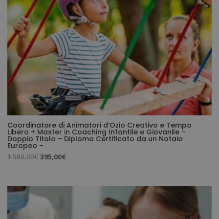
Coordinatore di Animatori d’Ozio Creativo e Tempo
Libero + Master in Coaching Infantile e Giovanile –
Doppio Titolo – Diploma Certificato da un Notaio
Europeo –
Il
Il
1.580,00
€
395,00
€
prezzo
prezzo
originale
attuale
era:
è:
1.580,00€.
395,00€.