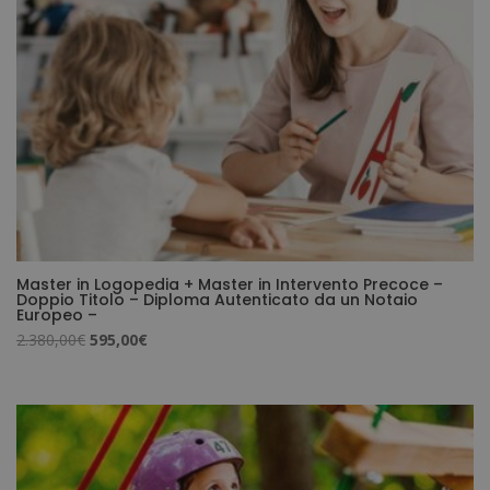
Master in Logopedia + Master in Intervento Precoce –
Doppio Titolo – Diploma Autenticato da un Notaio
Europeo –
Il
Il
2.380,00
€
595,00
€
prezzo
prezzo
originale
attuale
era:
è:
2.380,00€.
595,00€.