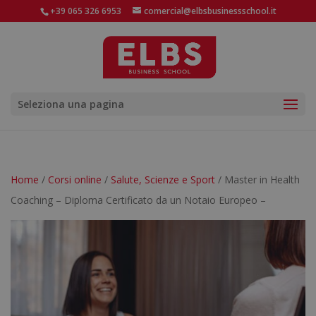
+39 065 326 6953
comercial@elbsbusinessschool.it
Seleziona una pagina
Home
/
Corsi online
/
Salute, Scienze e Sport
/ Master in Health
Coaching – Diploma Certificato da un Notaio Europeo –