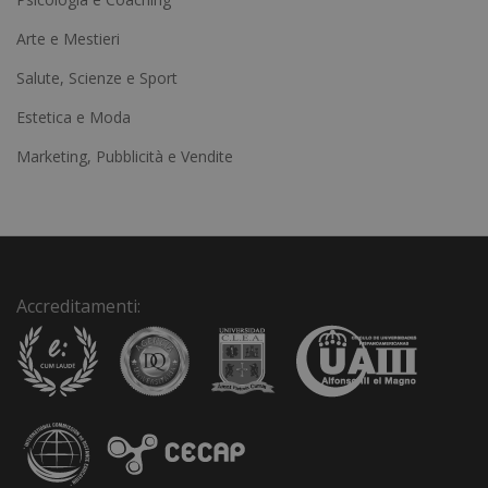
r
Arte e Mestieri
n
a
Salute, Scienze e Sport
t
Estetica e Moda
i
Marketing, Pubblicità e Vendite
v
e
:
Accreditamenti: