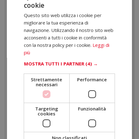
cookie
umane.
Questo sito web utilizza i cookie per
Se senti l’esigenza di comprendere meglio i
migliorare la tua esperienza di
comportamenti, migliorare la comunicazione e
navigazione. Utilizzando il nostro sito web
acconsenti a tutti i cookie in conformità
acquisire strumenti per accompagnare processi di
con la nostra policy per i cookie.
Leggi di
cambiamento, questo percorso può offrirti una base
più
solida e strutturata.
MOSTRA TUTTI I PARTNER
(4) →
Perché studiare health
coaching online in ELBS
Strettamente
Performance
necessari
Scegliendo ELBS, investi in una formazione che mette
al centro la qualità dei contenuti e la flessibilità,
permettendoti di apprendere secondo i tuoi ritmi.
Targeting
Funzionalità
cookies
ELBS Business School
Altri centri online
Non classificati