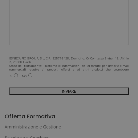
ESNECA FIC GROUP, S.L, CIF: B25776428, Domicilio: C/ Comtessa Elvira, 13, Altillo
2, 25008 Lleida.
Scopo del trattamento: Trattiamo le informazioni da lei fornite per inviarle e-mail
commerciali relative ai prodotti offerti e ad altri prodotti che potrebbero
interessarla. Legittimazione del trattamento: Consenso dell'interessato. Diritti:
SI
NO
Può esercitare i suoi diritti identificandosi sufficientemente e contattandoci
all'indirizzo admin@grupoesneca.com.
Per ulteriori informazioni, consulti la nostra Politica sulla privacy. Desidera
ricevere informazioni commerciali (per telefono e/o via e-mail):
A
l
Offerta Formativa
t
Amministrazione e Gestione
e
Psicologia e Coaching