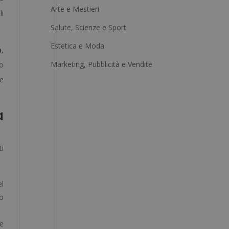
Arte e Mestieri
n
li
a
Salute, Scienze e Sport
t
Estetica e Moda
a
,
i
Marketing, Pubblicità e Vendite
po
v
le
e
:
a
i
el
lo
le