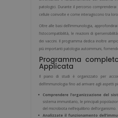
patologici. Durante il percorso comprenderai
cellule coinvolte e come interagiscono tra lor
Oltre alle basi dell’immunologia, approfondira
l’istocompatibilità, le reazioni di ipersensib
dei vaccini. Il programma dedica inoltre ampi
più importanti patologia autoimmuni, fornendot
Programma completo 
Applicata
Il piano di studi è organizzato per acco
dell’immunologia fino ad arrivare agli aspetti pi
Comprendere l’organizzazione del si
sistema immunitario, le principali popolazion
del microbiota nell’equilibrio dell’organismo.
Analizzate il funzionamento dell’immu