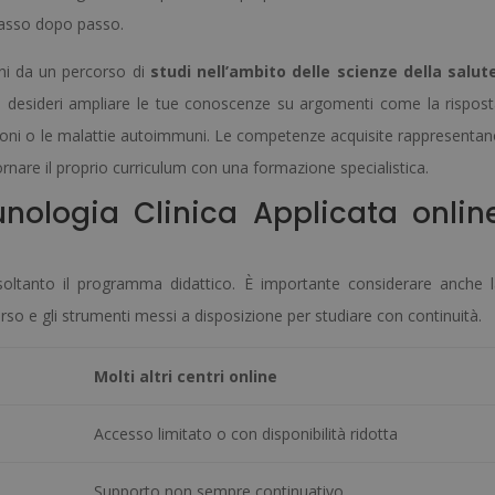
asso dopo passo.
ni da un percorso di
studi nell’ambito delle scienze della salut
ni e desideri ampliare le tue conoscenze su argomenti come la rispos
zioni o le malattie autoimmuni. Le competenze acquisite rappresenta
rnare il proprio curriculum con una formazione specialistica.
nologia Clinica Applicata onlin
 soltanto il programma didattico. È importante considerare anche 
rcorso e gli strumenti messi a disposizione per studiare con continuità.
Molti altri centri online
Accesso limitato o con disponibilità ridotta
Supporto non sempre continuativo