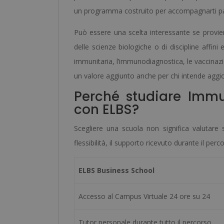
un programma costruito per accompagnarti p
Può essere una scelta interessante se provie
delle scienze biologiche o di discipline affi
immunitaria, l’immunodiagnostica, le vaccina
un valore aggiunto anche per chi intende aggio
Perché studiare Immu
con ELBS?
Scegliere una scuola non significa valutare
flessibilità, il supporto ricevuto durante il pe
ELBS Business School
Accesso al Campus Virtuale 24 ore su 24
Tutor personale durante tutto il percorso