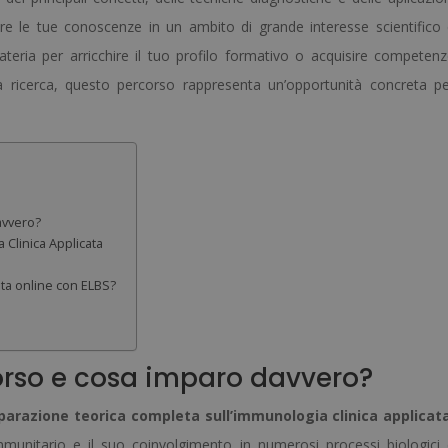
iare le tue conoscenze in un ambito di grande interesse scientifico
-
ateria per arricchire il tuo profilo formativo o acquisire competen
quantità
la ricerca, questo percorso rappresenta un’opportunità concreta p
avvero?
Clinica Applicata
ta online con ELBS?
orso e cosa imparo davvero?
parazione teorica completa sull’immunologia clinica applicat
munitario e il suo coinvolgimento in numerosi processi biologici