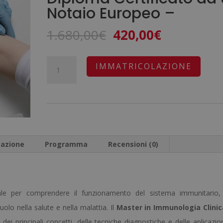
Notaio Europeo –
Il
Il
1.680,00
€
420,00
€
prezzo
prezzo
originale
attuale
Master
A
IMMATRICOLAZIONE
era:
è:
in
l
1.680,00€.
420,00€.
Immunologia
t
Clinica
e
Applicata
r
-
n
cazione
Programma
Recensioni (0)
Diploma
a
Certificato
t
da
i
ale per comprendere il funzionamento del sistema immunitario, 
un
v
uolo nella salute e nella malattia. Il
Notaio
Master in Immunologia Clinic
e
i principali concetti, delle tecniche diagnostiche e delle aplicazio
Europeo
: