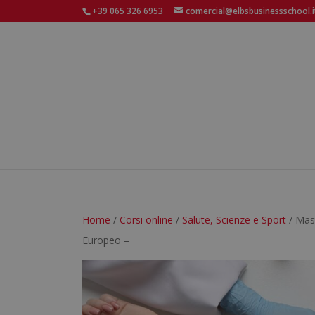
+39 065 326 6953
comercial@elbsbusinessschool.i
Home
/
Corsi online
/
Salute, Scienze e Sport
/ Mast
Europeo –