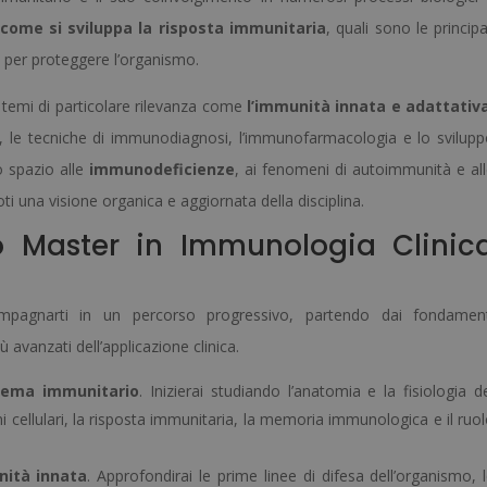
come si sviluppa la risposta immunitaria
, quali sono le principa
o per proteggere l’organismo.
i temi di particolare rilevanza come
l’immunità innata e adattativ
ilità, le tecniche di immunodiagnosi, l’immunofarmacologia e lo svilup
o spazio alle
immunodeficienze
, ai fenomeni di autoimmunità e al
i una visione organica e aggiornata della disciplina.
Master in Immunologia Clinic
mpagnarti in un percorso progressivo, partendo dai fondament
ù avanzati dell’applicazione clinica.
stema immunitario
. Inizierai studiando l’anatomia e la fisiologia d
i cellulari, la risposta immunitaria, la memoria immunologica e il ruo
nità innata
. Approfondirai le prime linee di difesa dell’organismo, 