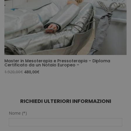
Master in Mesoterapia e Pressoterapia – Diploma
Certificato da un Notaio Europeo –
Il
Il
1.920,00
€
480,00
€
prezzo
prezzo
originale
attuale
era:
è:
1.920,00€.
480,00€.
RICHIEDI ULTERIORI INFORMAZIONI
Nome (*)