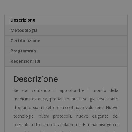
+
r
Master
n
Descrizione
in
a
Metodologia
Trattamenti
t
Viso
Certificazione
i
quantità
v
Programma
e
Recensioni (0)
:
Descrizione
Se stai valutando di approfondire il mondo della
medicina estetica, probabilmente ti sei già reso conto
di quanto sia un settore in continua evoluzione. Nuove
tecnologie, nuovi protocolli, nuove esigenze dei
pazienti: tutto cambia rapidamente. E tu hai bisogno di