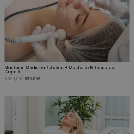
Master in Medicina Estetica + Master in Estetica dei
Capelli
Il
Il
3.560,00
€
890,00
€
prezzo
prezzo
originale
attuale
era:
è:
3.560,00€.
890,00€.