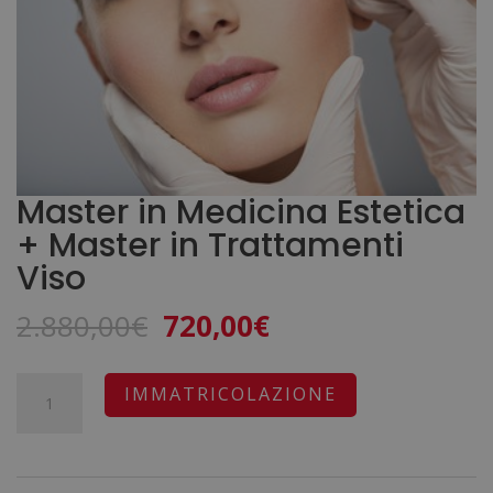
Master in Medicina Estetica
+ Master in Trattamenti
Viso
Il
Il
2.880,00
€
720,00
€
prezzo
prezzo
originale
attuale
Master
A
IMMATRICOLAZIONE
era:
è:
in
l
2.880,00€.
720,00€.
Medicina
t
Estetica
e