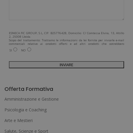
ESNECA FIC GROUP, S.L, CIF: B25776428, Domicilio: C/ Comtessa Elvira, 13, Altillo
2, 25008 Lleida.
Scopo del trattamento: Trattiamo le informazioni da lei fornite per inviarle e-mail
commerciali relative ai prodotti offerti e ad altri prodotti che potrebbero
interessarla. Legittimazione del trattamento: Consenso dell'interessato. Diritti:
SI
NO
Può esercitare i suoi diritti identificandosi sufficientemente e contattandoci
all'indirizzo admin@grupoesneca.com.
Per ulteriori informazioni, consulti la nostra Politica sulla privacy. Desidera
ricevere informazioni commerciali (per telefono e/o via e-mail):
A
l
Offerta Formativa
t
Amministrazione e Gestione
e
Psicologia e Coaching
r
Arte e Mestieri
n
a
Salute, Scienze e Sport