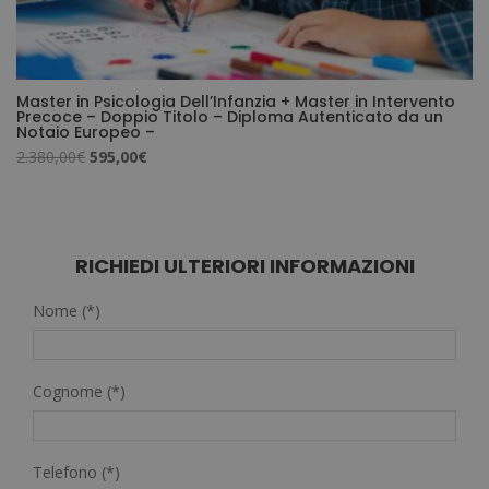
Master in Psicologia Dell’Infanzia + Master in Intervento
Precoce – Doppio Titolo – Diploma Autenticato da un
Notaio Europeo –
Il
Il
2.380,00
€
595,00
€
prezzo
prezzo
originale
attuale
era:
è:
2.380,00€.
595,00€.
RICHIEDI ULTERIORI INFORMAZIONI
Nome (*)
Cognome (*)
Telefono (*)