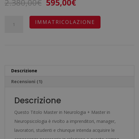
Il
Il
2.380,00
€
595,00
€
su base
di
prezzo
prezzo
recensioni
originale
attuale
Master
A
IMMATRICOLAZIONE
era:
è:
in
l
2.380,00€.
595,00€.
Neurologia
t
+
e
Master
r
in
n
Descrizione
Neuropsicologia
a
Recensioni (1)
-
t
Doppio
i
Descrizione
Titolo
v
-
e
Questo Titolo Master in Neurologia + Master in
Diploma
:
Neuropsicologia è rivolto a imprenditori, manager,
Autenticato
lavoratori, studenti e chiunque intenda acquisire le
da