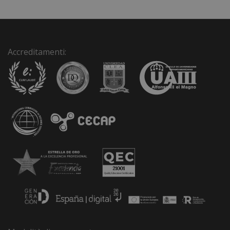
e
:
Accreditamenti: