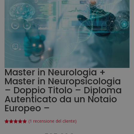
Master in Neurologia +
Master in Neuropsicologia
– Doppio Titolo – Diploma
Autenticato da un Notaio
Europeo –
(
1
recensione del cliente)
Valutato
1
5.00
su 5