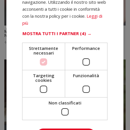
navigazione. Utilizzando il nostro sito web
acconsenti a tutti i cookie in conformità
con la nostra policy per i cookie.
Leggi di
più
Master in Salute Mentale – Diploma Certificato da un
MOSTRA TUTTI I PARTNER
(4) →
Notaio Europeo –
Il
Il
1.580,00
€
395,00
€
Strettamente
Performance
prezzo
prezzo
necessari
originale
attuale
era:
è:
1.580,00€.
395,00€.
Targeting
Funzionalità
cookies
Non classificati