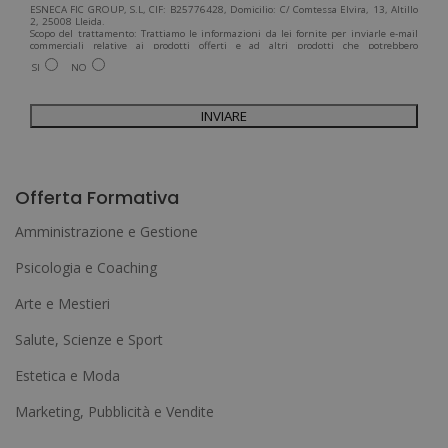
ESNECA FIC GROUP, S.L, CIF: B25776428, Domicilio: C/ Comtessa Elvira, 13, Altillo
2, 25008 Lleida.
Scopo del trattamento: Trattiamo le informazioni da lei fornite per inviarle e-mail
commerciali relative ai prodotti offerti e ad altri prodotti che potrebbero
interessarla. Legittimazione del trattamento: Consenso dell'interessato. Diritti:
SI
NO
Può esercitare i suoi diritti identificandosi sufficientemente e contattandoci
all'indirizzo admin@grupoesneca.com.
Per ulteriori informazioni, consulti la nostra Politica sulla privacy. Desidera
ricevere informazioni commerciali (per telefono e/o via e-mail):
A
l
Offerta Formativa
t
Amministrazione e Gestione
e
Psicologia e Coaching
r
Arte e Mestieri
n
a
Salute, Scienze e Sport
t
Estetica e Moda
i
Marketing, Pubblicità e Vendite
v