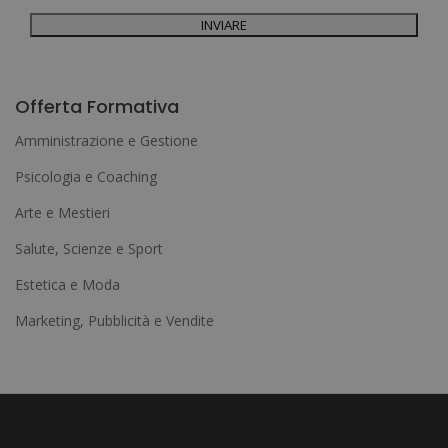
Per ulteriori informazioni, consulti la nostra Politica sulla privacy. Desidera
ricevere informazioni commerciali (per telefono e/o via e-mail):
A
l
Offerta Formativa
t
Amministrazione e Gestione
e
Psicologia e Coaching
r
Arte e Mestieri
n
a
Salute, Scienze e Sport
t
Estetica e Moda
i
Marketing, Pubblicità e Vendite
v
e
: