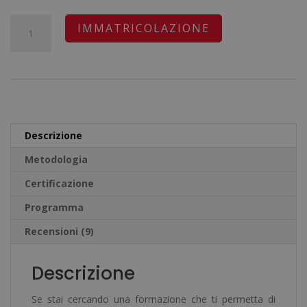
prezzo
prezzo
recensioni
originale
attuale
Master
A
IMMATRICOLAZIONE
era:
è:
in
l
1.580,00€.
395,00€.
Psicologia
t
Criminale
e
-
r
Diploma
n
Descrizione
Autenticato
a
Metodologia
da
t
un
Certificazione
i
Notaio
v
Programma
Europeo
e
Recensioni (9)
-
:
quantità
Descrizione
Se stai cercando una formazione che ti permetta di