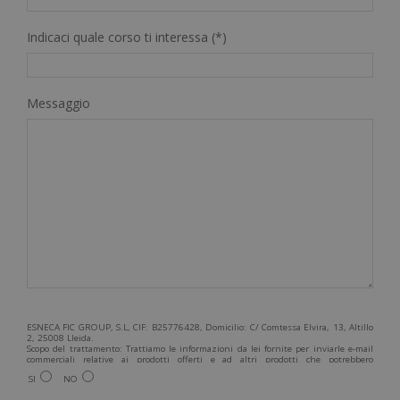
Indicaci quale corso ti interessa (*)
Messaggio
ESNECA FIC GROUP, S.L, CIF: B25776428, Domicilio: C/ Comtessa Elvira, 13, Altillo
2, 25008 Lleida.
Scopo del trattamento: Trattiamo le informazioni da lei fornite per inviarle e-mail
commerciali relative ai prodotti offerti e ad altri prodotti che potrebbero
interessarla. Legittimazione del trattamento: Consenso dell'interessato. Diritti:
SI
NO
Può esercitare i suoi diritti identificandosi sufficientemente e contattandoci
all'indirizzo admin@grupoesneca.com.