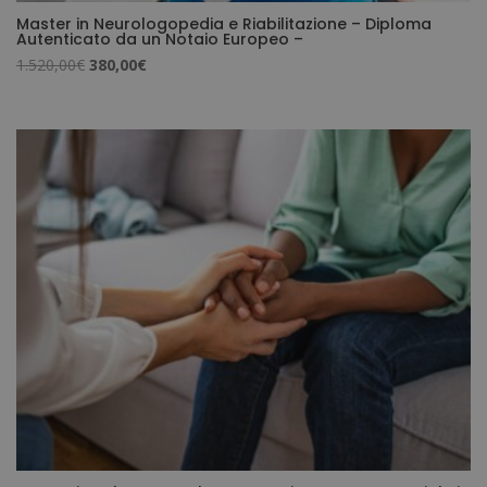
Master in Neurologopedia e Riabilitazione – Diploma
Autenticato da un Notaio Europeo –
Il
Il
1.520,00
€
380,00
€
prezzo
prezzo
originale
attuale
era:
è:
1.520,00€.
380,00€.