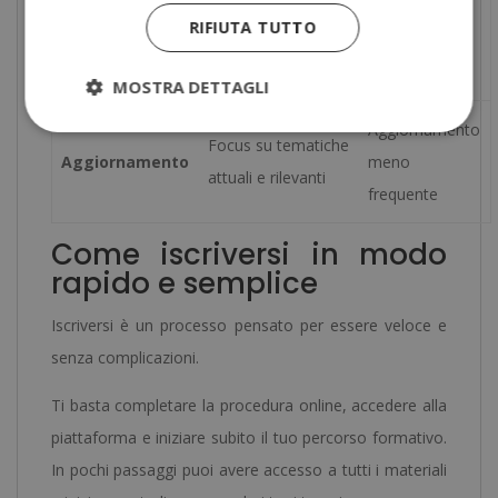
Piattaforme
Campus virtuale
RIFIUTA TUTTO
Accessibilità
meno user-
intuitivo
friendly
MOSTRA DETTAGLI
Aggiornamento
Focus su tematiche
Aggiornamento
meno
attuali e rilevanti
frequente
Come iscriversi in modo
rapido e semplice
Iscriversi è un processo pensato per essere veloce e
senza complicazioni.
Ti basta completare la procedura online, accedere alla
piattaforma e iniziare subito il tuo percorso formativo.
In pochi passaggi puoi avere accesso a tutti i materiali