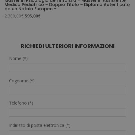
Master in Psicologia dell’Infanzia + Master in Assistente
Medico Pediatrico – Doppio Titolo – Diploma Autenticato
da un Notaio Europeo –
Il
Il
2.380,00
€
595,00
€
prezzo
prezzo
originale
attuale
era:
è:
2.380,00€.
595,00€.
RICHIEDI ULTERIORI INFORMAZIONI
Nome (*)
Cognome (*)
Telefono (*)
Indirizzo di posta elettronica (*)