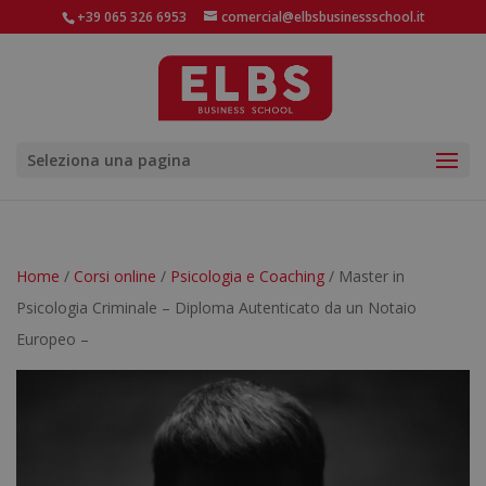
+39 065 326 6953
comercial@elbsbusinessschool.it
Seleziona una pagina
Home
/
Corsi online
/
Psicologia e Coaching
/ Master in
Psicologia Criminale – Diploma Autenticato da un Notaio
Europeo –