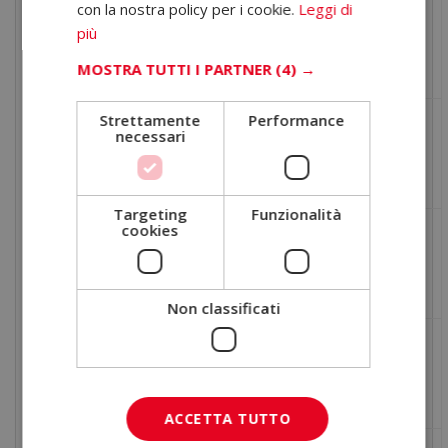
con la nostra policy per i cookie.
Leggi di
con accesso
Orari più rigidi
Flessibilità
più
continuo alla
o limitati
MOSTRA TUTTI I PARTNER
(4) →
piattaforma
Strettamente
Performance
Tutor personale e
Supporto
necessari
Supporto
accompagnamento
spesso
costante
generico
Targeting
Funzionalità
cookies
Programma
Contenuti più
Contenuti
completo e
superficiali
aggiornato
Non classificati
Maggiore
Approccio pratico
Metodologia
enfasi teorica
con autovalutazioni
senza verifica
ACCETTA TUTTO