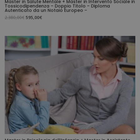
Master in Salute Mentale + Master in Intervento Sociale in
Tossicodipendenza – Doppio Titolo – Diploma
Autenticato da un Notaio Europeo –
Il
Il
2.380,00
€
595,00
€
prezzo
prezzo
originale
attuale
era:
è:
2.380,00€.
595,00€.