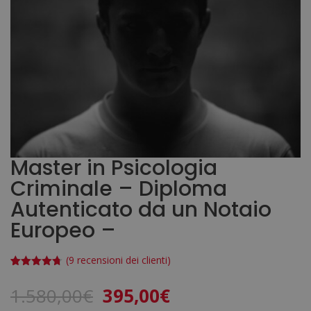
Master in Psicologia
Criminale – Diploma
Autenticato da un Notaio
Europeo –
(
9
recensioni dei clienti)
Valutato
9
4.67
su 5
Il
Il
1.580,00
€
395,00
€
su base
di