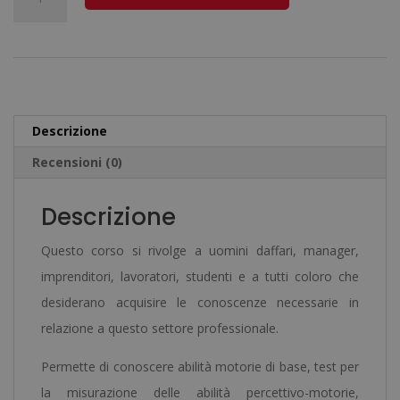
era:
è:
in
l
2.560,00€.
640,00€.
Valutazione
t
Delle
e
Capacità
r
Fisiche
n
Descrizione
-
a
Recensioni (0)
Diploma
t
Certificato
i
Descrizione
da
v
un
e
Questo corso si rivolge a uomini daffari, manager,
Notaio
:
imprenditori, lavoratori, studenti e a tutti coloro che
Europeo
desiderano acquisire le conoscenze necessarie in
-
relazione a questo settore professionale.
quantità
Permette di conoscere abilità motorie di base, test per
la misurazione delle abilità percettivo-motorie,