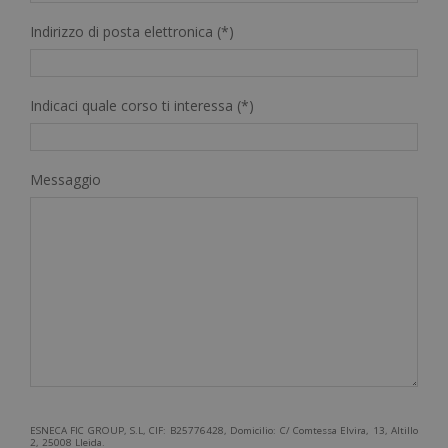
Indirizzo di posta elettronica (*)
Indicaci quale corso ti interessa (*)
Messaggio
ESNECA FIC GROUP, S.L, CIF: B25776428, Domicilio: C/ Comtessa Elvira, 13, Altillo
2, 25008 Lleida.