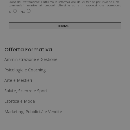
Scopo del trattamento: Trattiamo le informazioni da lei fornite per inviarle e-mail
commerciali relative ai prodotti offerti e ad altri prodotti che potrebbero
interessarla. Legittimazione del trattamento: Consenso dell'interessato. Diritti:
SI
NO
Può esercitare i suoi diritti identificandosi sufficientemente e contattandoci
all'indirizzo admin@grupoesneca.com.
Per ulteriori informazioni, consulti la nostra Politica sulla privacy. Desidera
ricevere informazioni commerciali (per telefono e/o via e-mail):
A
l
Offerta Formativa
t
Amministrazione e Gestione
e
Psicologia e Coaching
r
Arte e Mestieri
n
a
Salute, Scienze e Sport
t
Estetica e Moda
i
Marketing, Pubblicità e Vendite
v
e