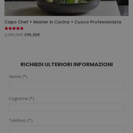
Capo Chef + Master in Cucina + Cuoco Professionista
Il
Il
2.380,00
€
595,00
€
Valutato
5.00
prezzo
prezzo
su 5
originale
attuale
era:
è:
2.380,00€.
595,00€.
RICHIEDI ULTERIORI INFORMAZIONI
Nome (*)
Cognome (*)
Telefono (*)