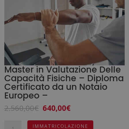
Master in Valutazione Delle
Capacità Fisiche – Diploma
Certificato da un Notaio
Europeo –
Il
Il
2.560,00
€
640,00
€
prezzo
prezzo
originale
attuale
Master
A
IMMATRICOLAZIONE