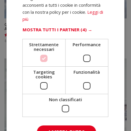
acconsenti a tutti i cookie in conformità
con la nostra policy per i cookie.
Leggi di
più
Corso di Assistente di Studio Odontoiatrico – Diploma
Autenticato da un Notaio Europeo –
MOSTRA TUTTI I PARTNER
(4) →
Il
Il
1.520,00
€
380,00
€
Valutato
Strettamente
Performance
5.00
prezzo
prezzo
su 5
necessari
originale
attuale
era:
è:
1.520,00€.
380,00€.
Targeting
Funzionalità
cookies
Non classificati