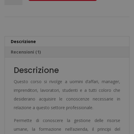
era:
è:
MBA
l
2.720,00€.
680,00€.
in
t
Amministrazione
e
e
r
Direzione
n
Descrizione
Aziendale
a
Recensioni (1)
quantità
t
i
Descrizione
v
e
Questo corso si rivolge a uomini d’affari, manager,
:
imprenditori, lavoratori, studenti e a tutti coloro che
desiderano acquisire le conoscenze necessarie in
relazione a questo settore professionale.
Permette di conoscere la gestione delle risorse
umane, la formazione nell’azienda, il principi del