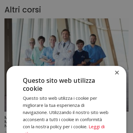
Altri corsi
×
Questo sito web utilizza
cookie
Questo sito web utilizza i cookie per
migliorare la tua esperienza di
navigazione. Utilizzando il nostro sito web
Master in Gestione Sanitaria Nel Management di Centri
acconsenti a tutti i cookie in conformità
Medici, Cliniche e Ospedali – Diploma Autenticato da un
Notaio Europeo –
con la nostra policy per i cookie.
Leggi di
Il
Il
2.380,00
€
595,00
€