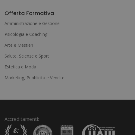
A
l
Offerta Formativa
t
Amministrazione e Gestione
e
Psicologia e Coaching
r
Arte e Mestieri
n
a
Salute, Scienze e Sport
t
Estetica e Moda
i
Marketing, Pubblicità e Vendite
v
e
:
Accreditamenti: