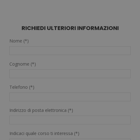
prezzo
prezzo
su 5
originale
attuale
era:
è:
1.920,00€.
480,00€.
RICHIEDI ULTERIORI INFORMAZIONI
Nome (*)
Cognome (*)
Telefono (*)
Indirizzo di posta elettronica (*)
Indicaci quale corso ti interessa (*)