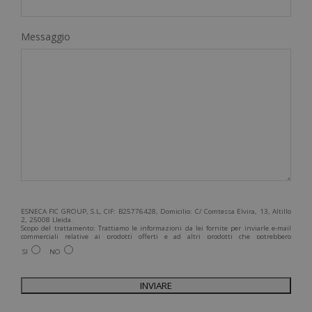
Messaggio
ESNECA FIC GROUP, S.L, CIF: B25776428, Domicilio: C/ Comtessa Elvira, 13, Altillo
2, 25008 Lleida.
Scopo del trattamento: Trattiamo le informazioni da lei fornite per inviarle e-mail
commerciali relative ai prodotti offerti e ad altri prodotti che potrebbero
interessarla. Legittimazione del trattamento: Consenso dell'interessato. Diritti:
SI
NO
Può esercitare i suoi diritti identificandosi sufficientemente e contattandoci
all'indirizzo admin@grupoesneca.com.
Per ulteriori informazioni, consulti la nostra Politica sulla privacy. Desidera
ricevere informazioni commerciali (per telefono e/o via e-mail):