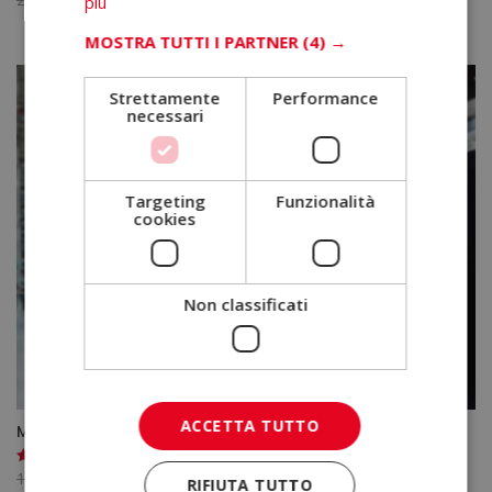
più
prezzo
prezzo
MOSTRA TUTTI I PARTNER
(4) →
originale
attuale
era:
è:
Strettamente
Performance
2.380,00€.
595,00€.
necessari
Targeting
Funzionalità
cookies
Non classificati
ACCETTA TUTTO
Master in Ottimizzazione Della Catena Logistica
Il
Il
1.680,00
€
420,00
€
Valutato
RIFIUTA TUTTO
5.00