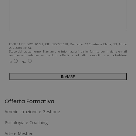
ESNECA FIC GROUP, S.L, CIF: B25776428, Domicilio: C/ Comtessa Elvira, 13, Altillo
2, 25008 Lleida.
Scopo del trattamento: Trattiamo le informazioni da lei fornite per inviarle e-mail
commerciali relative ai prodotti offerti e ad altri prodotti che potrebbero
interessarla. Legittimazione del trattamento: Consenso dell'interessato. Diritti:
SI
NO
Può esercitare i suoi diritti identificandosi sufficientemente e contattandoci
all'indirizzo admin@grupoesneca.com.
Per ulteriori informazioni, consulti la nostra Politica sulla privacy. Desidera
ricevere informazioni commerciali (per telefono e/o via e-mail):
A
l
Offerta Formativa
t
Amministrazione e Gestione
e
Psicologia e Coaching
r
Arte e Mestieri
n