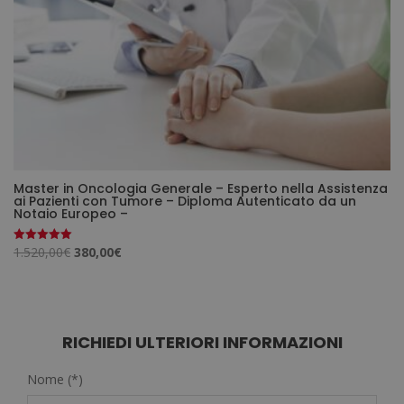
Master in Oncologia Generale – Esperto nella Assistenza
ai Pazienti con Tumore – Diploma Autenticato da un
Notaio Europeo –
Il
Il
1.520,00
€
380,00
€
Valutato
5.00
prezzo
prezzo
su 5
originale
attuale
era:
è:
1.520,00€.
380,00€.
RICHIEDI ULTERIORI INFORMAZIONI
Nome (*)