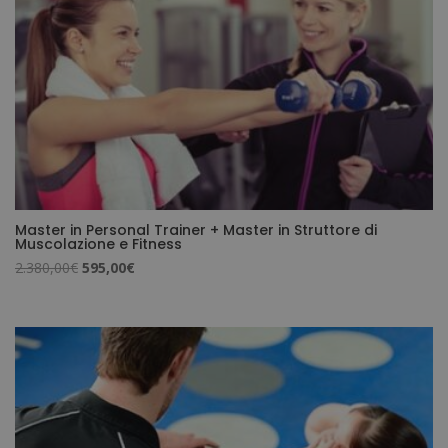
Master in Personal Trainer + Master in Struttore di
Muscolazione e Fitness
Il
Il
2.380,00
€
595,00
€
prezzo
prezzo
originale
attuale
era:
è:
2.380,00€.
595,00€.