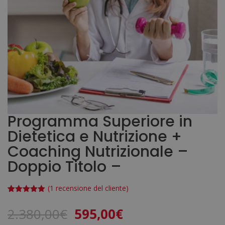
Programma Superiore in
Dietetica e Nutrizione +
Coaching Nutrizionale –
Doppio Titolo –
(
1
recensione del cliente)
Valutato
1
5.00
su 5
Il
Il
2.380,00
€
595,00
€
su base
di