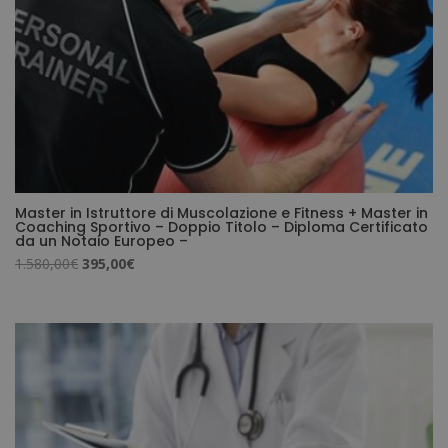
Master in Istruttore di Muscolazione e Fitness + Master in
Coaching Sportivo – Doppio Titolo – Diploma Certificato
da un Notaio Europeo –
Il
Il
1.580,00
€
395,00
€
prezzo
prezzo
originale
attuale
era:
è:
1.580,00€.
395,00€.