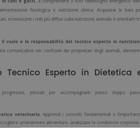
 di cani e gatti
, a comprendere il loro fabbisogno energetico nel
limentazione fisiologica e nutrizione clinica. Acquisirai le basi p
i, riconoscere i miti più diffusi sulla nutrizione animale e orientarti t
l ruolo e le responsabilità del tecnico esperto in nutrizion
tà comunicative nei confronti dei proprietari degli animali, elemen
Tecnico Esperto in Dietetica 
 progressivi, pensati per accompagnarti passo doppo pass
tetica veterinaria
. Apprendi i concetti fondamentali e l’importan
raccogliere un’anamnesi alimentare, analizzare la condizione corporea
schio.
, delle sue competenze, delle aree di lavoro e del rapporto con