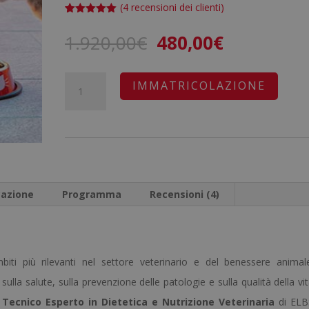
(
4
recensioni dei clienti)
Valutato
4
5.00
su 5
Il
Il
1.920,00
€
480,00
€
su base
di
prezzo
prezzo
recensioni
originale
attuale
Tecnico
A
IMMATRICOLAZIONE
era:
è:
Esperto
l
1.920,00€.
480,00€.
in
t
Dietetica
e
e
r
Nutrizione
n
cazione
Programma
Recensioni (4)
Veterinaria
a
quantità
t
i
iti più rilevanti nel settore veterinario e del benessere animal
v
ulla salute, sulla prevenzione delle patologie e sulla qualità della vi
e
 Tecnico Esperto in Dietetica e Nutrizione Veterinaria
di ELB
: