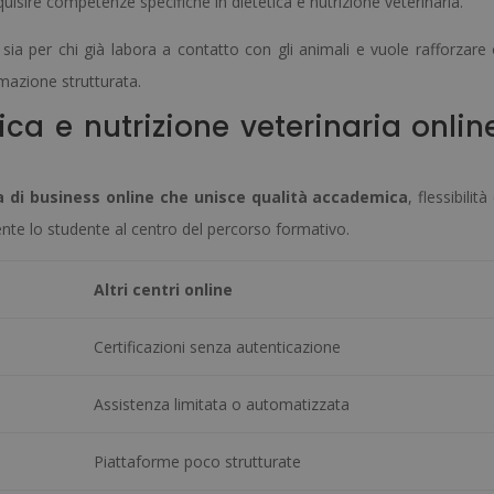
uisire competenze specifiche in dietetica e nutrizione veterinaria.
 sia per chi già labora a contatto con gli animali e vuole rafforzare
mazione strutturata.
ica e nutrizione veterinaria onlin
a di business online che unisce qualità accademica
, flessibilità
te lo studente al centro del percorso formativo.
Altri centri online
Certificazioni senza autenticazione
Assistenza limitata o automatizzata
Piattaforme poco strutturate