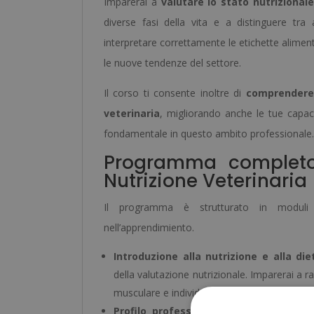
Imparerai a
valutare lo stato nutrizionale
diverse fasi della vita e a distinguere tra a
interpretare correttamente le etichette alimentar
le nuove tendenze del settore.
Il corso ti consente inoltre di
comprendere i
veterinaria
, migliorando anche le tue capaci
fondamentale in questo ambito professionale.
Programma completo 
Nutrizione Veterinaria
Il programma è strutturato in moduli
nell’apprendimiento.
Introduzione alla nutrizione e alla die
della valutazione nutrizionale. Imparerai a 
musculare e individuare eventuali fattori di ri
Profilo professionale dello specialista