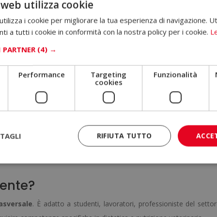
 web utilizza cookie
 fondamentale per comprendere il contesto reale in cui applicare 
ilizza i cookie per migliorare la tua esperienza di navigazione. Ut
i a tutti i cookie in conformità con la nostra policy per i cookie.
Le
o energetico
. Con un’analisi dettagliata dei nutriente: carboidrat
ua. Comprenderai come questi elementi interagiscono nel metabolis
I PARTNER
(4) →
e
, distinguendo tra animali ruminanti e non ruminanti, e analizzando
Performance
Targeting
Funzionalità
cookies
i della vita
. Riproduzione, gestazione, allattamento, crescita, e
ttare l’alimentazione alle reali necessità dell’animale.
esotici, da produzione, sportivi e da lavoro, oltre allo studio deg
TAGLI
RIFIUTA TUTTO
ACCE
zione degli alimenti.
buone pratiche di benessere animale, con particolare attenzione al
mente?
asversale
. È adatto a studenti, lavoratori, professioniste del setto