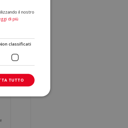
le
ilizzando il nostro
ggi di più
i,
mo
 i
Non classificati
tà
li
TTA TUTTO
la
re