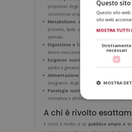
Questo sito
proprietari degli animali. Questo modulo è
Questo sito web ut
conoscenze acquisite.
sito web acconsent
Metabolismo di base e al fabbisogn
proteine, lipidi, vitamine, minerali e acq
MOSTRA TUTTI 
animale.
Digestione e l’adattamento alimentar
Strettamente
necessari
diversi meccanismi digestivi.
Esigenze nutrizionali nelle diverse fas
adulta e geriatrica. Questo ti permette di ada
Alimentazione di animale
. Domestici, 
MOSTRA DET
integratori, degli snack e dei criteri di valuta
Patologie nutrizionali più comuni
e le 
normativa e all’etichettatura alimentare.
A chi è rivolto esatta
Il corso è rivolto a un
pubblico ampio e tr