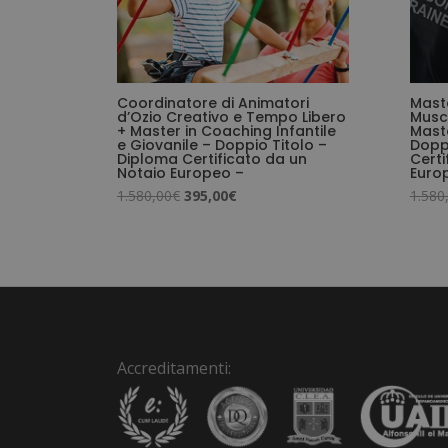
Coordinatore di Animatori
Maste
d’Ozio Creativo e Tempo Libero
Musco
+ Master in Coaching Infantile
Maste
e Giovanile – Doppio Titolo –
Dopp
Diploma Certificato da un
Certi
Notaio Europeo –
Euro
Il
Il
1.580,00
€
395,00
€
1.580
prezzo
prezzo
originale
attuale
era:
è:
1.580,00€.
395,00€.
Accreditamenti: