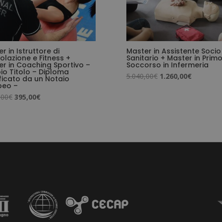
r in Istruttore di
Master in Assistente Socio
lazione e Fitness +
Sanitario + Master in Prim
r in Coaching Sportivo –
Soccorso in Infermeria
io Titolo – Diploma
Il
Il
5.040,00
€
1.260,00
€
ficato da un Notaio
peo –
prezzo
prezzo
Il
Il
,00
€
395,00
€
originale
attuale
prezzo
prezzo
era:
è:
originale
attuale
5.040,00€.
1.260,00€
era:
è:
1.580,00€.
395,00€.