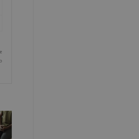
ne
so