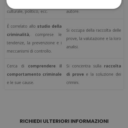
contesto
socioeconomico,
per identificare il presunto
culturale, politico, ecc.
autore.
È correlato allo
studio della
Si occupa della raccolta delle
criminalità
, comprese le
prove, la valutazione e la loro
tendenze, la prevenzione e i
analisi.
meccanismi di controllo.
Cerca di
comprendere il
Si concentra sulla
raccolta
comportamento criminale
di prove
e la soluzione dei
e le sue cause.
crimini.
RICHIEDI ULTERIORI INFORMAZIONI