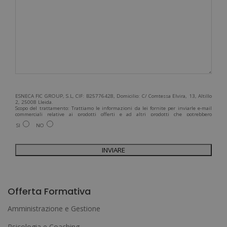
ESNECA FIC GROUP, S.L, CIF: B25776428, Domicilio: C/ Comtessa Elvira, 13, Altillo
2, 25008 Lleida.
Scopo del trattamento: Trattiamo le informazioni da lei fornite per inviarle e-mail
commerciali relative ai prodotti offerti e ad altri prodotti che potrebbero
interessarla. Legittimazione del trattamento: Consenso dell'interessato. Diritti:
SI
NO
Può esercitare i suoi diritti identificandosi sufficientemente e contattandoci
all'indirizzo admin@grupoesneca.com.
Per ulteriori informazioni, consulti la nostra Politica sulla privacy. Desidera
ricevere informazioni commerciali (per telefono e/o via e-mail):
A
l
Offerta Formativa
t
Amministrazione e Gestione
e
Psicologia e Coaching