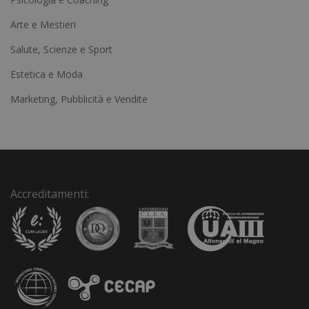
r
Arte e Mestieri
n
a
Salute, Scienze e Sport
t
Estetica e Moda
i
Marketing, Pubblicità e Vendite
v
e
:
Accreditamenti: