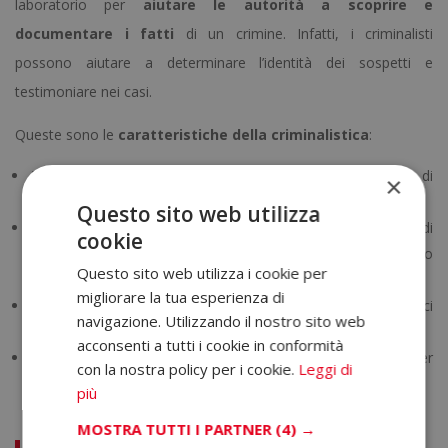
laboratorio per
aiutare le autorità a scoprire e
documentare i fatti
di un crimine. Infatti, i criminalisti
possono aiutare a determinare l’identità dei sospetti e
testimoniare nei casi.
Queste sono le
caratteristiche della criminalistica
:
Analisi delle prove materiali
. Si concentra sullo studio di
×
elementi fisici come impronte, tracce biologiche e residui.
Questo sito web utilizza
Ricostruzione della scena del crimine
. Permette di
cookie
comprendere la dinamica degli eventi attraverso
Questo sito web utilizza i cookie per
l’interpretazione delle evidenze.
migliorare la tua esperienza di
Uso di tecniche di laboratorio
. Applica strumenti scientifici
navigazione. Utilizzando il nostro sito web
avanzati per analizzare le prove raccolte.
acconsenti a tutti i cookie in conformità
Supporto alle indagini giudiziarie
. Fornisce risultati utili per
con la nostra policy per i cookie.
Leggi di
identificare sospetti e supportare i procedimenti legali.
più
MOSTRA TUTTI I PARTNER
(4) →