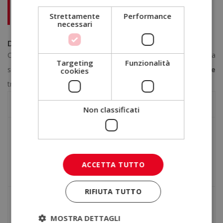
Master in Infermieristica Forense e Criminologia – Diploma
Strettamente
Performance
Autenticato da un Notaio Europeo –
necessari
Differenze tra criminologia e criminalistica
Come abbiamo accennato, la criminologia e la criminalistica
Targeting
Funzionalità
sono discipline correlate, ma è importante
capire le differenze
cookies
tra di loro:
Criminologia
Criminalistica
Non classificati
È una
scienza
Disciplina focalizzata sulle
interdisciplinare
che studia
indagini sui crimini che si
il crimine, le sue cause e i
ACCETTA TUTTO
sono verificati
.
meccanismi di prevenzione.
RIFIUTA TUTTO
È responsabile di esaminare il
Si concentra sullo
studio
rapporto tra il delitto e
degli elementi
di un crimine
MOSTRA DETTAGLI