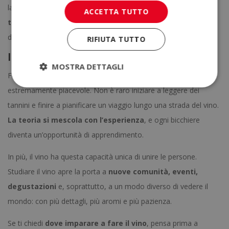
lasciare il lavoro o cambiare città. Inoltre, uniamo
l’approccio
ACCETTA TUTTO
tecnico a una prospettiva imprenditoriale
, ideale se sogni
di creare il tuo marchio di vino o una boutique specializzata.
RIFIUTA TUTTO
Imparare con senso (e con gusto)
MOSTRA DETTAGLI
Formarti nella produzione del vino non è solo utile, è anche
estremamente piacevole. Non è raro iniziare a leggere dei
tannini e finire a pianificare un viaggio lungo una strada del vino.
La teoria si mescola con l’esperienza
, e ogni bicchiere
diventa un’opportunità di apprendimento.
In più, il vino ha questa capacità unica di unire le persone.
Studiare il vino apre la porta a
nuove comunità, eventi,
degustazioni
e, soprattutto, a un modo diverso di vedere il
mondo: con più dettagli, più aromi e più pazienza.
Se ti chiedi
dove imparare a fare il vino
, pensa prima a