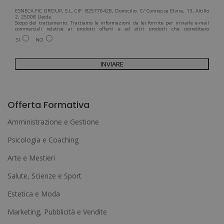
ESNECA FIC GROUP, S.L, CIF: B25776428, Domicilio: C/ Comtessa Elvira, 13, Altillo
2, 25008 Lleida.
Scopo del trattamento: Trattiamo le informazioni da lei fornite per inviarle e-mail
commerciali relative ai prodotti offerti e ad altri prodotti che potrebbero
interessarla. Legittimazione del trattamento: Consenso dell'interessato. Diritti:
SI
NO
Può esercitare i suoi diritti identificandosi sufficientemente e contattandoci
all'indirizzo admin@grupoesneca.com.
Per ulteriori informazioni, consulti la nostra Politica sulla privacy. Desidera
ricevere informazioni commerciali (per telefono e/o via e-mail):
A
l
Offerta Formativa
t
Amministrazione e Gestione
e
Psicologia e Coaching
r
Arte e Mestieri
n
a
Salute, Scienze e Sport
t
Estetica e Moda
i
Marketing, Pubblicità e Vendite
v