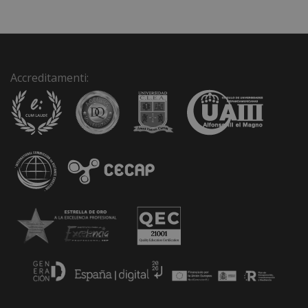
e
:
Accreditamenti: