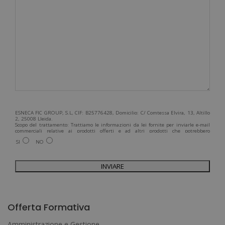
ESNECA FIC GROUP, S.L, CIF: B25776428, Domicilio: C/ Comtessa Elvira, 13, Altillo
2, 25008 Lleida.
Scopo del trattamento: Trattiamo le informazioni da lei fornite per inviarle e-mail
commerciali relative ai prodotti offerti e ad altri prodotti che potrebbero
interessarla. Legittimazione del trattamento: Consenso dell'interessato. Diritti:
SI
NO
Può esercitare i suoi diritti identificandosi sufficientemente e contattandoci
all'indirizzo admin@grupoesneca.com.
Per ulteriori informazioni, consulti la nostra Politica sulla privacy. Desidera
ricevere informazioni commerciali (per telefono e/o via e-mail):
A
l
Offerta Formativa
t
Amministrazione e Gestione