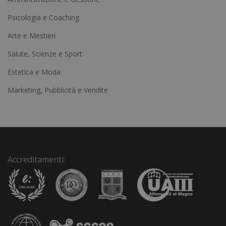
e
Psicologia e Coaching
r
Arte e Mestieri
n
a
Salute, Scienze e Sport
t
Estetica e Moda
i
Marketing, Pubblicità e Vendite
v
e
:
Accreditamenti: