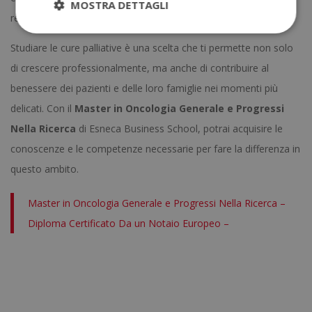
MOSTRA DETTAGLI
retributive più vantaggiose.
Studiare le cure palliative è una scelta che ti permette non solo
di crescere professionalmente, ma anche di contribuire al
benessere dei pazienti e delle loro famiglie nei momenti più
delicati. Con il
Master in Oncologia Generale e Progressi
Nella Ricerca
di Esneca Business School, potrai acquisire le
conoscenze e le competenze necessarie per fare la differenza in
questo ambito.
Master in Oncologia Generale e Progressi Nella Ricerca –
Diploma Certificato Da un Notaio Europeo –