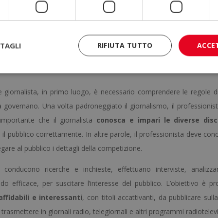
iva, essendo oggetto di notizie di sport più di minoranza praticati dal
TAGLI
RIFIUTA TUTTO
ACCE
e giornalista, in primo luogo, è necessario comprendere le regole d
la governano. Una volta padroneggiato il giornalismo, il professionis
 importante che il giornalista
conosca e impari le diverse disc
e il pubblico correttamente. In altre parole, il professionista deve co
gare al pubblico i dettagli della competizione.
 conducono ricerche e inchieste, effettuano interviste, analizza
 efficace, per suscitare l’interesse del pubblico. L’obiettivo è pr
affidabili e interessanti
, con titoli accattivanti, da pubblicare sull
rasmettere in giornali radio, telegiornali e altri programmi radiotelevis