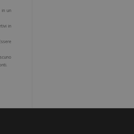
e in un
ivi in
 Essere
iascuno
nti.