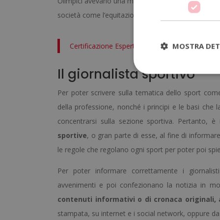
Olimpici avevano una missione informativa ed educat
società come l’equitazione, il golf o il nuoto.
MOSTRA DET
Certificazione Esperto in Giornalismo Sportivo
Il giornalista sportivo
Per poter scrivere sulla tematica dello sport com
della professione, nonché i principi e le basi che 
concentrarsi sulla sezione sportiva. Pertanto, è
sportive
, o gran parte di esse, al fine di informar
le regole che regolano ogni sport per poter poi spie
Per poter informare correttamente i giornalisti
avvenimenti e poi confezionano la notizia in modo
contenuti informativi o di cronaca originali, 
stampata, su internet e i social network, oppure da t