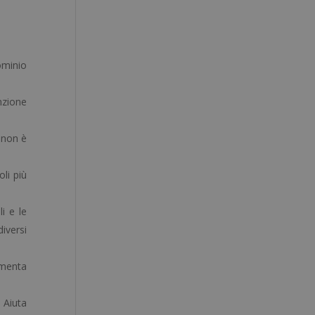
dominio
nzione
e non è
oli più
i e le
iversi
umenta
. Aiuta