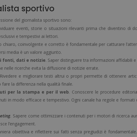
ista sportivo
ssione del giornalista sportivo sono:
dividuare eventi, storie o situazioni rilevanti prima che diventino di 
clusivi e tempestivi ai lettori.
o chiaro, coinvolgente e corretto è fondamentale per catturare l’atte
versi media è un valore aggiunto.
i fonti, dati e notizie
. Saper distinguere tra informazioni affidabili 
e nelle ricerche evita la diffusione di notizie errate.
 Rivedere e migliorare testi altrui o propri permette di ottenere artic
fare la differenza nella qualità finale.
uti per la stampa e per il web
. Conoscere le procedure editorial
enuti in modo efficace e tempestivo. Ogni canale ha regole e formati d
eting
.
Sapere come ottimizzare i contenuti per i motori di ricerca a
orisce l’engagement.
niera obiettiva e riflettere sui fatti senza pregiudizi è fondamentale