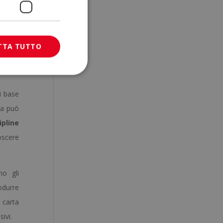
l’alta
TTA TUTTO
i base
ta può
ipline
noscere
no gli
odurre
a carta
ivi.