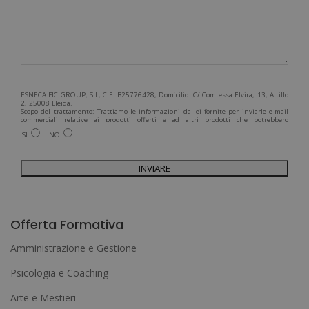
ESNECA FIC GROUP, S.L, CIF: B25776428, Domicilio: C/ Comtessa Elvira, 13, Altillo
2, 25008 Lleida.
Scopo del trattamento: Trattiamo le informazioni da lei fornite per inviarle e-mail
commerciali relative ai prodotti offerti e ad altri prodotti che potrebbero
interessarla. Legittimazione del trattamento: Consenso dell'interessato. Diritti:
SI
NO
Può esercitare i suoi diritti identificandosi sufficientemente e contattandoci
all'indirizzo admin@grupoesneca.com.
Per ulteriori informazioni, consulti la nostra Politica sulla privacy. Desidera
ricevere informazioni commerciali (per telefono e/o via e-mail):
A
l
Offerta Formativa
t
Amministrazione e Gestione
e
Psicologia e Coaching
r
Arte e Mestieri
n