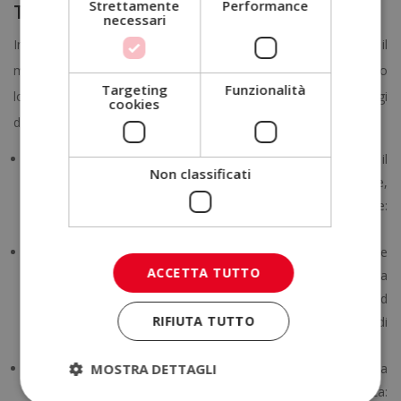
Strettamente
Performance
Trasporti
necessari
In ogni processo della catena logistica è necessario il
monitoraggio dei Kpi che consentono di misurare l’impatto
Targeting
Funzionalità
logistico della circolazione delle merci durante i diversi passaggi
cookies
di questa catena. Alcuni dei kpi più utili sono:
Costo del trasporto in relazione alla vendita
: indica il
Non classificati
rapporto tra i costi totali del trasporto e le vendite realizzate,
consentendo di verificare l’economicità dell’azienda. Si ottiene:
costo totale del trasporto / vendite.
Puntualità della consegna
: sarebbe il valore percentuale
ACCETTA TUTTO
che rivela l’efficienza dei trasporti nel
last mile
(consegna
finale) e consente di valorare l’efficacia dei trasporti ed
RIFIUTA TUTTO
eventualmente la necessità di potenziarli. Si calcola così: nº di
consegne puntuali / nº totale di consegne effettuate x 100.
MOSTRA DETTAGLI
Tasso di impiego del trasporto:
è un indicatore della
capacità di trasporto, ovvero di volume. Si contabilizza: