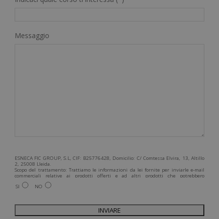
Messaggio
ESNECA FIC GROUP, S.L, CIF: B25776428, Domicilio: C/ Comtessa Elvira, 13, Altillo
2, 25008 Lleida.
Scopo del trattamento: Trattiamo le informazioni da lei fornite per inviarle e-mail
commerciali relative ai prodotti offerti e ad altri prodotti che potrebbero
interessarla. Legittimazione del trattamento: Consenso dell'interessato. Diritti:
SI
NO
Può esercitare i suoi diritti identificandosi sufficientemente e contattandoci
all'indirizzo admin@grupoesneca.com.
Per ulteriori informazioni, consulti la nostra Politica sulla privacy. Desidera
ricevere informazioni commerciali (per telefono e/o via e-mail):