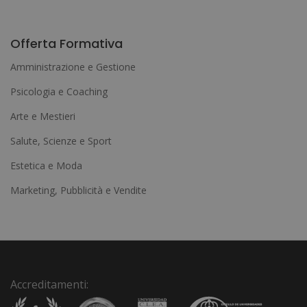
A
l
Offerta Formativa
t
Amministrazione e Gestione
e
Psicologia e Coaching
r
Arte e Mestieri
n
a
Salute, Scienze e Sport
t
Estetica e Moda
i
Marketing, Pubblicità e Vendite
v
e
:
Accreditamenti: