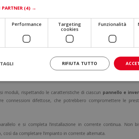
solari è
posizionare i supporti
. È importante considerare che ogni t
I PARTNER
(4) →
devono adattarsi al modello scelto.
Performance
Targeting
Funzionalità
cookies
ra alla copertura
e si posizionano i pannelli fotovoltaici. Di solito 
po di impianto.
TAGLI
RIFIUTA TUTTO
ACCE
gano i moduli, che successivamente si connettono tra loro e all’inverter.
rsi moduli, rispettando le caratteristiche di ciascun
pannello e inve
are connessioni difettose, che potrebbero compromettere le prest
arallelo e si completa l’installazione in corrente continua. Non b
co, così da completare l’impianto in corrente alternata.