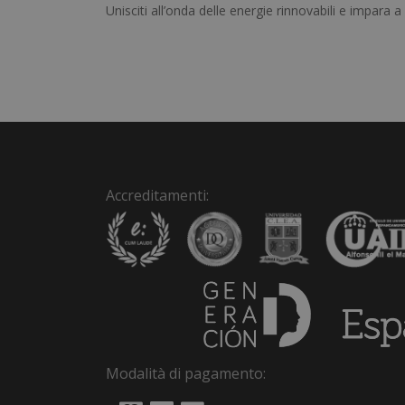
Unisciti all’onda delle energie rinnovabili e impara a
Accreditamenti:
Modalità di pagamento: