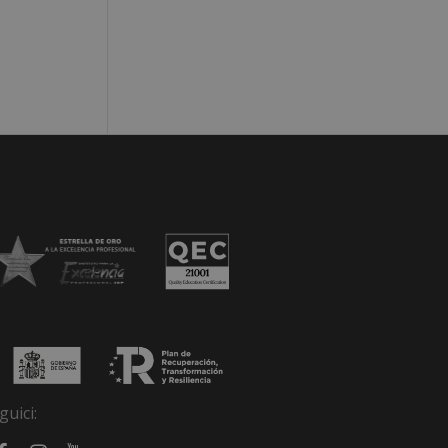
guici: