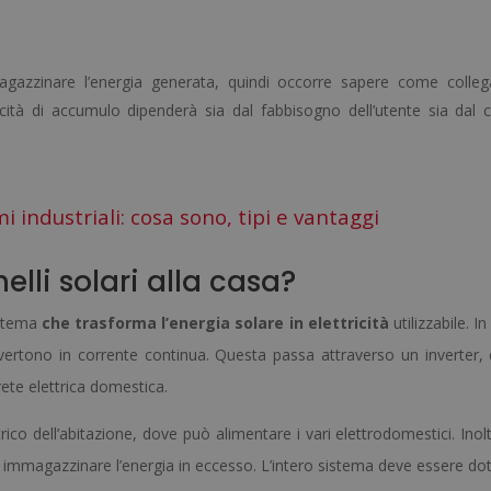
magazzinare l’energia generata, quindi occorre sapere come colleg
ità di accumulo dipenderà sia dal fabbisogno dell’utente sia dal
 industriali: cosa sono, tipi e vantaggi
lli solari alla casa?
sistema
che trasforma l’energia solare in elettricità
utilizzabile. I
nvertono in corrente continua. Questa passa attraverso un inverter, 
rete elettrica domestica.
ettrico dell’abitazione, dove può alimentare i vari elettrodomestici. Inol
per immagazzinare l’energia in eccesso. L’intero sistema deve essere do