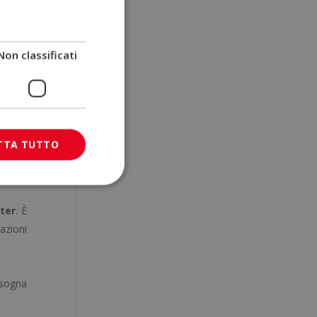
ipo di
Non classificati
vengono
TTA TUTTO
rter
. È
azioni
isogna