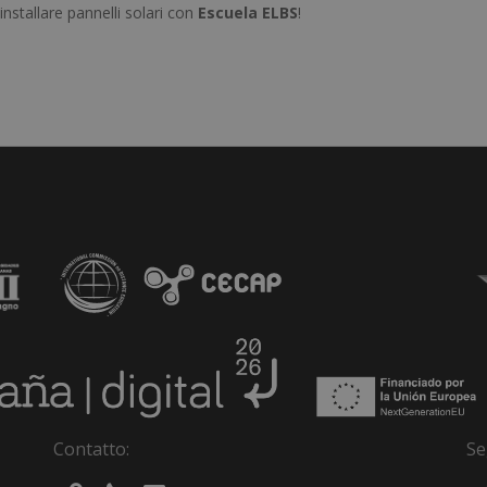
 installare pannelli solari con
Escuela ELBS
!
Contatto:
Se