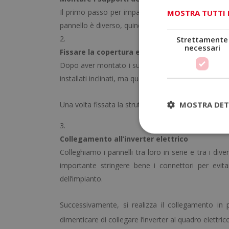
Il primo passo per imparare a installare i pannelli 
MOSTRA TUTTI 
pannello è diverso, quindi inclinazione e struttura 
Strettamente
necessari
Fissare la copertura e i pannelli solari
Dopo aver montato i supporti, si
fissa la struttu
installati inclinati, ma questo varia a seconda del ti
MOSTRA DET
Una volta fissata la struttura, si installano e colle
Collegamento all’inverter elettrico
Colleghiamo i pannelli tra loro in serie e tra i dive
importante stringere bene i connettori per evit
dell’impianto.
Successivamente, si realizza il collegamento in p
dimenticare di collegare l’inverter al quadro elettri