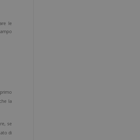
are le
 campo
n primo
che la
tre, se
tato di