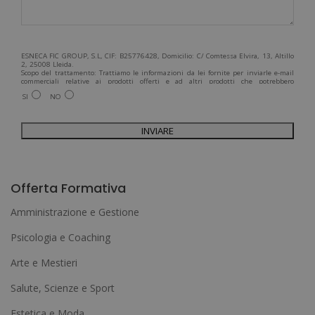
ESNECA FIC GROUP, S.L, CIF: B25776428, Domicilio: C/ Comtessa Elvira, 13, Altillo
2, 25008 Lleida.
Scopo del trattamento: Trattiamo le informazioni da lei fornite per inviarle e-mail
commerciali relative ai prodotti offerti e ad altri prodotti che potrebbero
interessarla. Legittimazione del trattamento: Consenso dell'interessato. Diritti:
SI
NO
Può esercitare i suoi diritti identificandosi sufficientemente e contattandoci
all'indirizzo admin@grupoesneca.com.
Per ulteriori informazioni, consulti la nostra Politica sulla privacy. Desidera
ricevere informazioni commerciali (per telefono e/o via e-mail):
A
l
Offerta Formativa
t
Amministrazione e Gestione
e
Psicologia e Coaching
r
Arte e Mestieri
n
a
Salute, Scienze e Sport
t
Estetica e Moda