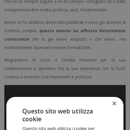
che mi ha sempre seguito e mi ha sempre consigliato ed è stata
un’esperienza direi molto proficua, anzi, fondamentale.
Anche se ho all’attivo diversi libri pubblicati e sono già docente di
scrittura creativa,
questo master ha affinato determinate
conoscenze
che io già avevo acquisito e che avevo, ma
evidentemente dovevano essere formalizzate.
Ringraziamo di cuore a Ornella Fiorentini per la sua
collaborazione e speriamo che la sua esperienza con la ELBS
continui a essendo così importante e proficua!
×
Questo sito web utilizza
cookie
Questo sito web utilizza i cookie per