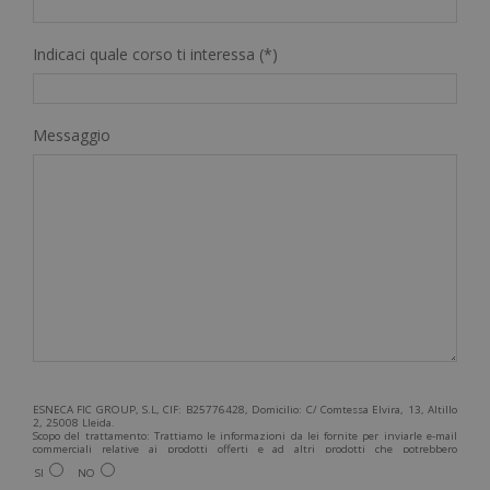
Indicaci quale corso ti interessa (*)
Messaggio
ESNECA FIC GROUP, S.L, CIF: B25776428, Domicilio: C/ Comtessa Elvira, 13, Altillo
2, 25008 Lleida.
Scopo del trattamento: Trattiamo le informazioni da lei fornite per inviarle e-mail
commerciali relative ai prodotti offerti e ad altri prodotti che potrebbero
interessarla. Legittimazione del trattamento: Consenso dell'interessato. Diritti:
SI
NO
Può esercitare i suoi diritti identificandosi sufficientemente e contattandoci
all'indirizzo admin@grupoesneca.com.