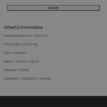
Per ulteriori informazioni, consulti la nostra Politica sulla privacy. Desidera
ricevere informazioni commerciali (per telefono e/o via e-mail):
A
l
Offerta Formativa
t
Amministrazione e Gestione
e
Psicologia e Coaching
r
Arte e Mestieri
n
a
Salute, Scienze e Sport
t
Estetica e Moda
i
Marketing, Pubblicità e Vendite
v
e
: