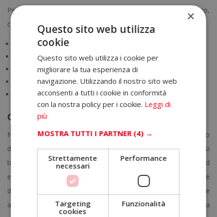
Però ce ne sono altri che a volte non si associano al bruxismo,
×
come ad esempio:
Questo sito web utilizza
cookie
dolore al collo, alle orecchie e alla testa;
insonnia;
Questo sito web utilizza i cookie per
vertigini;
migliorare la tua esperienza di
navigazione. Utilizzando il nostro sito web
dolore alla colonna vertebrale e rigidità delle spalle;
acconsenti a tutti i cookie in conformità
sensibilità dentale.
con la nostra policy per i cookie.
Leggi di
Cause
più
MOSTRA TUTTI I PARTNER
(4) →
Non è semplice determinare la causa del bruxismo. È stato
dimostrato che i fattori possono essere molteplici. Tra di essi
Strettamente
Performance
troviamo ansia, nervosismo e stress, i problemi psicologici ed
necessari
emotivi o i disturbi del sonno. Può essere dovuto, come
dicevamo, ad un problema fisico come un disallineamento delle
Targeting
Funzionalità
arcate dentarie, ossia malocclusione o la risposta muscolare a
cookies