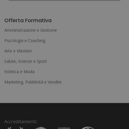
A
l
Offerta Formativa
t
Amministrazione e Gestione
e
Psicologia e Coaching
r
Arte e Mestieri
n
a
Salute, Scienze e Sport
t
Estetica e Moda
i
Marketing, Pubblicità e Vendite
v
e
:
Accreditamenti: