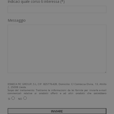
Indicaci quale corso ti interessa (*)
Messaggio
ESNECA FIC GROUP, S.L, CIF: B25776428, Domicilio: C/ Comtessa Elvira, 13, Altillo
2, 25008 Lleida.
Scopo del trattamento: Trattiamo le informazioni da lei fornite per inviarle e-mail
commerciali relative ai prodotti offerti e ad altri prodotti che potrebbero
interessarla. Legittimazione del trattamento: Consenso dell'interessato. Diritti:
SI
NO
Può esercitare i suoi diritti identificandosi sufficientemente e contattandoci
all'indirizzo admin@grupoesneca.com.
Per ulteriori informazioni, consulti la nostra Politica sulla privacy. Desidera
ricevere informazioni commerciali (per telefono e/o via e-mail):