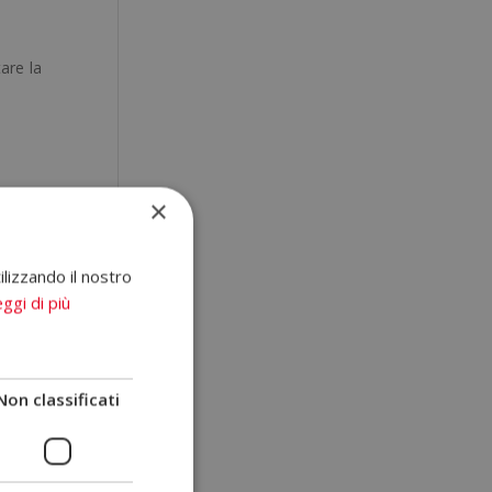
tare la
con un
×
mai da
ilizzando il nostro
ualche
ggi di più
ilità,
i, che
Non classificati
are in
e) dei