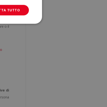
er far
TTA TUTTO
petto.
e o il
lo
ive di
ersona