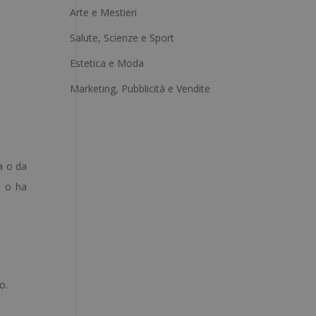
Arte e Mestieri
n
a
Salute, Scienze e Sport
t
Estetica e Moda
i
Marketing, Pubblicità e Vendite
v
e
:
a o da
o o ha
o.