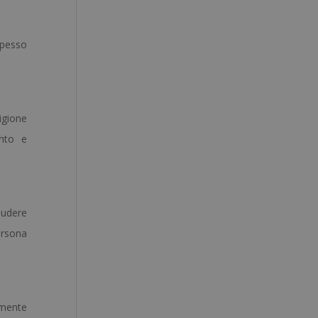
spesso
ligione
ento e
ludere
ersona
armente