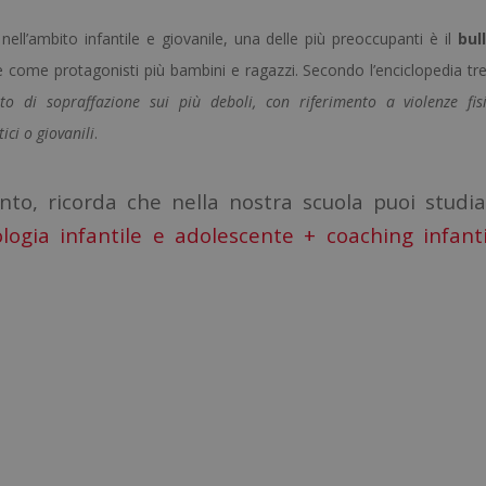
nell’ambito infantile e giovanile, una delle più preoccupanti è il
bul
e come protagonisti più bambini e ragazzi. Secondo l’enciclopedia tre
to di sopraffazione sui più deboli, con riferimento a violenze fis
ici o giovanili
.
o, ricorda che nella nostra scuola puoi studia
ologia infantile e adolescente + coaching infant