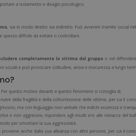
portare a isolamento e disagio psicologico.
tima
, sia in modo diretto sia indiretto. Può avvenire tramite social n
spesso difficile da evitare o controllare.
escludere completamente la vittima dal gruppo
o nel diffondere
ioni sociali e può provocare solitudine, ansia e insicurezza a lungo term
smo?
o. Per questo motivo davanti a questo fenomeno si consiglia di:
si nutre della fragilità e della sottomissione delle vittime, per cui il cons
essivo, ma con linguaggio non verbale che indichi sicurezza e tranquil
rtivi e non aggressivi, rispondere agli insulti e/o alle minacce del bu
r modo per smontare la sua aggressività.
lo proviene anche dalla sua alleanza con altre persone, per cui il cons