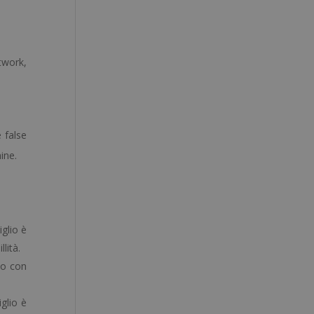
etwork,
 false
ine.
iglio è
lità.
llo con
iglio è