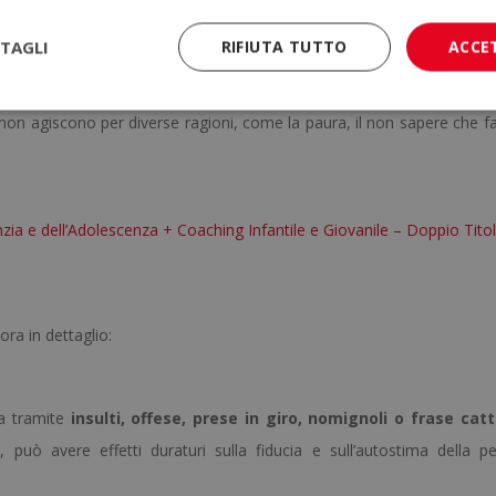
ppure ha degli amici ma con altre difficoltà simili.
de, chi chiede aiuto ad un adulto o comunque chi cerca delle modalità p
TAGLI
RIFIUTA TUTTO
ACCE
mportante, ma purtroppo non sempre presente.
assa silenziosa, che non partecipa delle azioni ma non fa nulla al ris
non agiscono per diverse ragioni, come la paura, il non sapere che far
anzia e dell’Adolescenza + Coaching Infantile e Giovanile – Doppio Tito
ora in dettaglio:
ma tramite
insulti, offese, prese in giro, nomignoli o frase catt
, può avere effetti duraturi sulla fiducia e sull’autostima della p