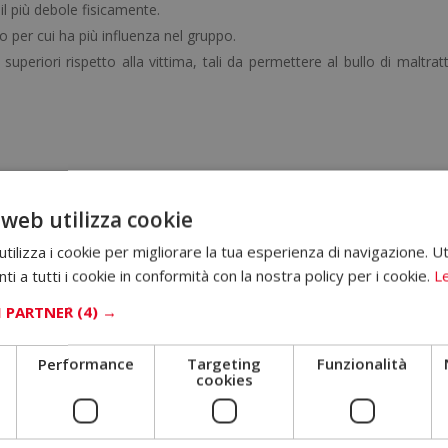
 il più debole fisicamente.
lto per cui ha più influenza nel gruppo.
ve superiori rispetto alla vittima, tali da permettere al bullo di maltrat
 diverse persone, sia attiva che passivamente, ed ognuna di esse 
 web utilizza cookie
 prepotenze ai compagni, si presenta come leader di un gruppo e non è 
ilizza i cookie per migliorare la tua esperienza di navigazione. Ut
ia maschio che femmina, e solitamente sceglie come vittima q
i a tutti i cookie in conformità con la nostra policy per i cookie.
Le
d esempio colore della pelle, orientamento sessuale, forte sensib
I PARTNER
(4) →
o coloro che solitamente che hanno poca notorietà tra i compagn
Performance
Targeting
Funzionalità
endo o incitando e coronandolo come “capo”. Possono anche partecip
cookies
zione secondaria rispetto al bullo.
lche elemento di diversità ed è più fragile (asimmetria della relazion