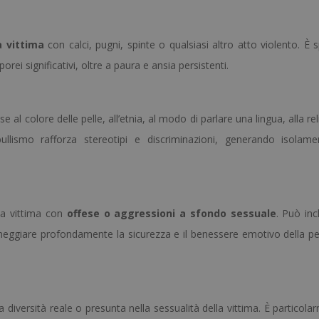
a vittima
con calci, pugni, spinte o qualsiasi altro atto violento. È 
i significativi, oltre a paura e ansia persistenti.
e al colore delle pelle, all’etnia, al modo di parlare una lingua, alla re
llismo rafforza stereotipi e discriminazioni, generando isolam
 la vittima con
offese o aggressioni a sfondo sessuale
. Può inc
anneggiare profondamente la sicurezza e il benessere emotivo della p
a diversità reale o presunta nella sessualità della vittima. È particol