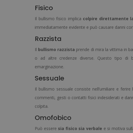
Fisico
Il bullismo fisico implica
colpire direttamente l
immediatamente evidente e può causare danni corpore
Razzista
Il
bullismo razzista
prende di mira la vittima in bas
o ad altre credenze diverse. Questo tipo di bu
emarginazione.
Sessuale
Il bullismo sessuale consiste nell’umiliare e ferire
commenti, gesti o contatti fisici indesiderati e d
colpita.
Omofobico
Può essere
sia fisico sia verbale
e si motiva sull