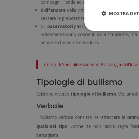
compagni. Tende ad essere da sola, non ha amici o
Il
difensore
della vittima: è chi consola e difen
MOSTRA DET
cessare le prepotenze. Questa figura è molto i
Gli
osservatori
passivi: definiti anche come la m
Solitamente sono coscienti della situazione, ma 
pensare che non è cosa loro.
Corso di Specializzazione in Psicologia dell’Inf
Tipologie di bullismo
Esistono diverse
tipologie di bullismo
. Vediamoli 
Verbale
Il bullismo verbale consiste nell’attaccare la vitti
qualsiasi tipo
. Anche se non lascia segni fisici
bersagliata.