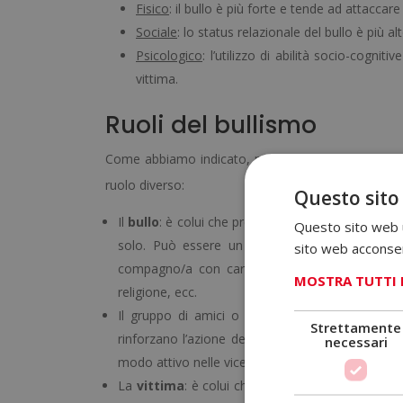
Fisico
: il bullo è più forte e tende ad attaccare
Sociale
: lo status relazionale del bullo è più a
Psicologico
: l’utilizzo di abilità socio-cogniti
vittima.
Ruoli del bullismo
Come abbiamo indicato, nel bullismo intervengono
ruolo diverso:
Questo sito
Il
bullo
: è colui che prende l’iniziativa nel fare
Questo sito web ut
solo. Può essere un bambino o un ragazzo, s
sito web acconsent
compagno/a con caratteristiche diverse, come a
MOSTRA TUTTI 
religione, ecc.
Il gruppo di amici o “
seguaci
” del bullo: son
Strettamente
rinforzano l’azione del bullo ridendo, applaud
necessari
modo attivo nelle vicende, ma sempre da una posi
La
vittima
: è colui che solitamente presenta qua