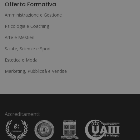
l
Offerta Formativa
t
Amministrazione e Gestione
e
Psicologia e Coaching
r
Arte e Mestieri
n
a
Salute, Scienze e Sport
t
Estetica e Moda
i
Marketing, Pubblicità e Vendite
v
e
:
Accreditamenti: