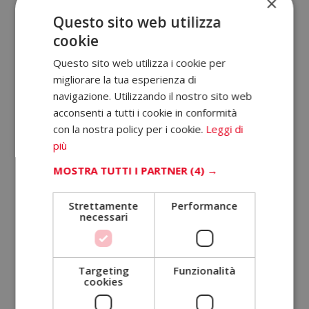
×
Questo sito web utilizza
cookie
RICHIEDI ULTERIORI INFORMAZIONI
Questo sito web utilizza i cookie per
Nome (*)
migliorare la tua esperienza di
navigazione. Utilizzando il nostro sito web
acconsenti a tutti i cookie in conformità
Cognome (*)
con la nostra policy per i cookie.
Leggi di
più
MOSTRA TUTTI I PARTNER
(4) →
Telefono (*)
Strettamente
Performance
necessari
Indirizzo di posta elettronica (*)
Targeting
Funzionalità
Indicaci quale corso ti interessa (*)
cookies