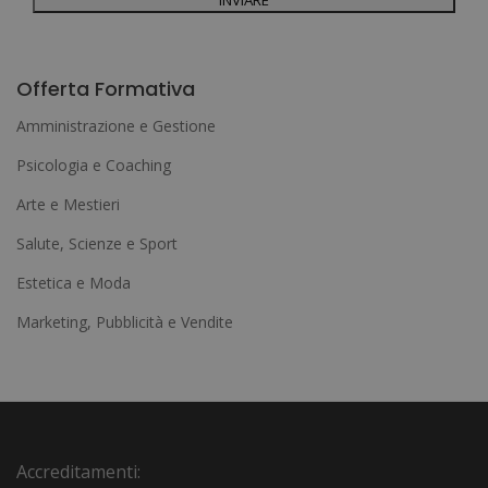
A
l
Offerta Formativa
t
Amministrazione e Gestione
e
Psicologia e Coaching
r
Arte e Mestieri
n
a
Salute, Scienze e Sport
t
Estetica e Moda
i
Marketing, Pubblicità e Vendite
v
e
:
Accreditamenti: