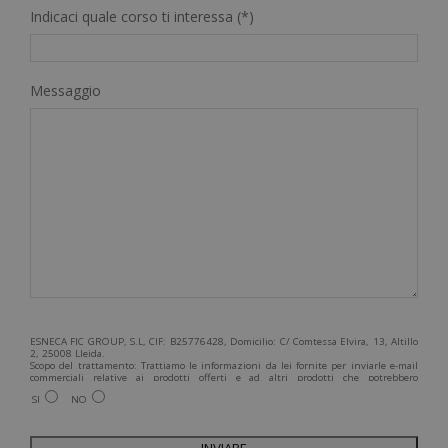
Indicaci quale corso ti interessa (*)
Messaggio
ESNECA FIC GROUP, S.L, CIF: B25776428, Domicilio: C/ Comtessa Elvira, 13, Altillo
2, 25008 Lleida.
Scopo del trattamento: Trattiamo le informazioni da lei fornite per inviarle e-mail
commerciali relative ai prodotti offerti e ad altri prodotti che potrebbero
interessarla. Legittimazione del trattamento: Consenso dell'interessato. Diritti:
SI
NO
Può esercitare i suoi diritti identificandosi sufficientemente e contattandoci
all'indirizzo admin@grupoesneca.com.
Per ulteriori informazioni, consulti la nostra Politica sulla privacy. Desidera
ricevere informazioni commerciali (per telefono e/o via e-mail):