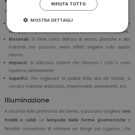
Rivestimenti
RIFIUTA TUTTO
Per i rivestimenti, la progettazione degli interni tiene conto di:
MOSTRA DETTAGLI
Spazio
. L’arredamento deve essere conforme al progetto e
allo spazio disponibile, oltre che alla sua accessibilità e pulizia.
Materiali.
Si tiene conto dell’uso di vernici, plastiche e altri
materiali che possono avere effetti negativi sullo spazio
interno.
Impianti
. Si utilizzano sistemi che riducono i costi e sono
rispettosi dell’ambiente.
Superfici
. Per migliorare la qualità della vita del cliente, si
cercano materiali antiscivolo, impermeabili, antiaderenti, ecc.
Illuminazione
A seconda delle preferenze del cliente, si possono scegliere
toni
freddi o caldi
. Le
lampade dalle forme geometriche
e
flessibili consentono di ottenere un design più organico, che