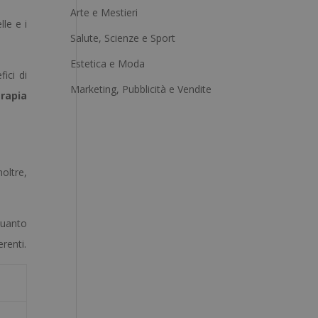
Arte e Mestieri
n
lle e i
a
Salute, Scienze e Sport
t
Estetica e Moda
i
ici di
Marketing, Pubblicità e Vendite
v
rapia
e
:
noltre,
quanto
renti.