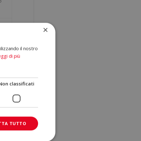
o
tto
×
suti
ilizzando il nostro
ggi di più
e
lla
Non classificati
TTA TUTTO
e il