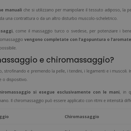
he manuali
che si utilizzano per manipolare il tessuto adiposo, la pe
 da una contrattura o da un altro disturbo muscolo-scheletrico.
ssaggi
, come il massaggio turco o svedese, per potenziare i benef
hiromassaggio
vengono completate con l’agopuntura o l’aromate
possibile.
a massaggio e chiromassaggio?
strofinando e premendo la pelle, i tendini, i legamenti e i muscoli. I
 o dispositivo.
chiromassaggio si esegue esclusivamente con le mani
, in 
mano. Il chiromassaggio può essere applicato con ritmi e intensità diffe
ggio
Chiromassaggio