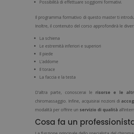
Possibilità di effettuare soggiorni formativi.
Il programma formativo di questo master ti introdu
Inoltre, il contenuto del corso approfondirà le dive
La schiena
Le estremità inferiori e superiori
Il piede
L’addome
Il torace
La faccia e la testa
D’altra parte, conoscerai le
risorse e le alt
chiromassaggio. Infine, acquisirai nozioni di
accog
modalità per offrire un
servizio di qualità
all’inte
Cosa fa un professionis
La funzione principale dello specialista del chirom