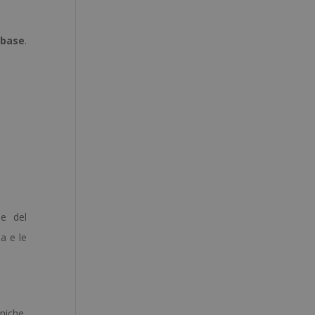
 base
.
ne del
da e le
niche,