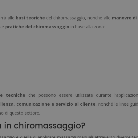
rrà alle
basi teoriche
del chiromassaggio, nonché alle
manovre di
rse
pratiche del chiromassaggio
in base alla zona:
re tecniche
che possono essere utilizzate durante l’applicazio
lienza, comunicazione e servizio al cliente
, nonché le linee gui
rno di questo settore.
ta in chiromassaggio?
assaggio è quella di applicare massaggi manuali attraverso diverse tec