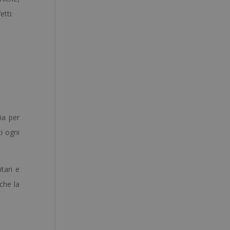
tti:
ia per
i ogni
itari e
nche la