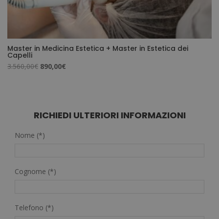
Master in Medicina Estetica + Master in Estetica dei
Capelli
Il
Il
3.560,00
€
890,00
€
prezzo
prezzo
originale
attuale
era:
è:
3.560,00€.
890,00€.
RICHIEDI ULTERIORI INFORMAZIONI
Nome (*)
Cognome (*)
Telefono (*)