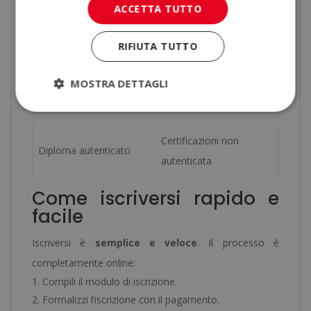
ACCETTA TUTTO
Contenuti strutturati e
Materiale poco
RIFIUTA TUTTO
aggiornati
approfondito
MOSTRA DETTAGLI
Massima flessibilità di
Orari rigidi
studio
Certificazioni non
Diploma autenticato
autenticata
Come iscriversi rapido e
facile
Iscriversi è
semplice e veloce
. Il processo è
completamente online:
Compili il modulo di iscrizione.
Formalizzi l’iscrizione con il pagamento.