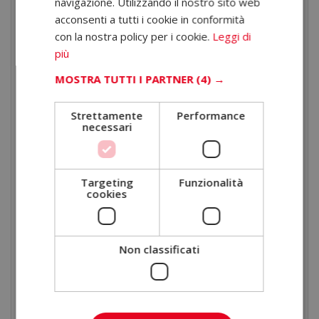
navigazione. Utilizzando il nostro sito web
acconsenti a tutti i cookie in conformità
fondo le dinamiche di questo mercato e le sue
con la nostra policy per i cookie.
Leggi di
opportunità.
più
Perché studiare medicina
MOSTRA TUTTI I PARTNER
(4) →
estetica in ELBS
Strettamente
Performance
Studiare in ELBS significa scegliere un modello
necessari
formativo orientato alla qualità, alla flessibilità e
all’esperienza dello studente.
Targeting
Funzionalità
cookies
ELBS Business School
Altri centri online
Campus virtuale intuitivo
Piattaforme spesso
Non classificati
e disponibile 24/7
limitate
Tutor personale
Assistenza generica
dedicato