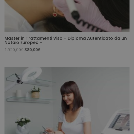
Master in Trattamenti Viso – Diploma Autenticato da un
Notaio Europeo –
Il
Il
1.520,00
€
380,00
€
prezzo
prezzo
originale
attuale
era:
è:
1.520,00€.
380,00€.