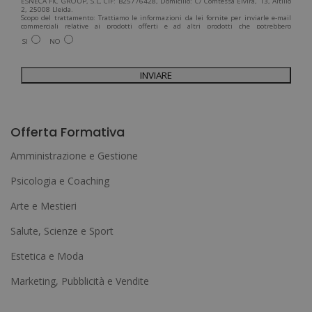
ESNECA FIC GROUP, S.L, CIF: B25776428, Domicilio: C/ Comtessa Elvira, 13, Altillo
2, 25008 Lleida.
Scopo del trattamento: Trattiamo le informazioni da lei fornite per inviarle e-mail
commerciali relative ai prodotti offerti e ad altri prodotti che potrebbero
interessarla. Legittimazione del trattamento: Consenso dell'interessato. Diritti:
SI
NO
Può esercitare i suoi diritti identificandosi sufficientemente e contattandoci
all'indirizzo admin@grupoesneca.com.
Per ulteriori informazioni, consulti la nostra Politica sulla privacy. Desidera
ricevere informazioni commerciali (per telefono e/o via e-mail):
A
l
Offerta Formativa
t
Amministrazione e Gestione
e
Psicologia e Coaching
r
Arte e Mestieri
n
a
Salute, Scienze e Sport
t
Estetica e Moda
i
Marketing, Pubblicità e Vendite
v
e