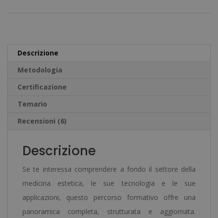
1.580,00€.
395,00€.
in
t
Medicina
e
Estetica
r
quantità
n
Descrizione
a
Metodologia
t
Certificazione
i
v
Temario
e
Recensioni (6)
:
Descrizione
Se te interessa comprendere a fondo il settore della
medicina estetica, le sue tecnologia e le sue
applicazioni, questo percorso formativo offre una
panoramica completa, strutturata e aggiornata.