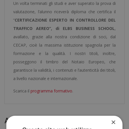
Un volta terminati gli studi e aver superato la prova di
valutazione, l’alunno riceverà diploma che certifica il
“
CERTIFICAZIONE ESPERTO IN CONTROLLORE DEL
TRAFFICO AEREO”, di ELBS BUSINESS SCHOOL
,
avallato, grazie alla nostra condizione di soci, dal
CECAP, cioè la massima istituzione spagnola per la
formazione e la qualità. I nostri titoli, inoltre,
posseggono il timbro del Notaio Europeo, che
garantisce la validità, i contenuti e l’autenticità dei titoli,
a livello nazionale e internazionale.
Scarica il
programma formativo
.
Altri corsi
×