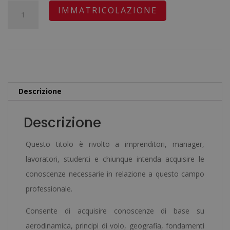
originale
attuale
Certificazione
A
IMMATRICOLAZIONE
era:
è:
Esperto
l
1.920,00€.
480,00€.
In
t
Controllore
e
Del
r
Traffico
n
Descrizione
Aereo
a
–
t
Descrizione
Diploma
i
Autenticato
v
Questo titolo è rivolto a imprenditori, manager,
Da
e
lavoratori, studenti e chiunque intenda acquisire le
Un
:
conoscenze necessarie in relazione a questo campo
Notaio
professionale.
Europeo
Consente di acquisire conoscenze di base su
–
aerodinamica, principi di volo, geografia, fondamenti