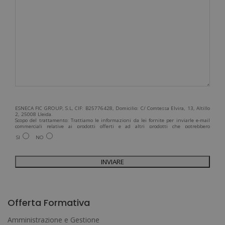
ESNECA FIC GROUP, S.L, CIF: B25776428, Domicilio: C/ Comtessa Elvira, 13, Altillo
2, 25008 Lleida.
Scopo del trattamento: Trattiamo le informazioni da lei fornite per inviarle e-mail
commerciali relative ai prodotti offerti e ad altri prodotti che potrebbero
interessarla. Legittimazione del trattamento: Consenso dell'interessato. Diritti:
SI
NO
Può esercitare i suoi diritti identificandosi sufficientemente e contattandoci
all'indirizzo admin@grupoesneca.com.
Per ulteriori informazioni, consulti la nostra Politica sulla privacy. Desidera
ricevere informazioni commerciali (per telefono e/o via e-mail):
A
l
Offerta Formativa
t
Amministrazione e Gestione