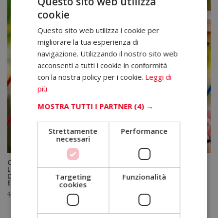
Questo sito web utilizza
cookie
Questo sito web utilizza i cookie per
migliorare la tua esperienza di
navigazione. Utilizzando il nostro sito web
acconsenti a tutti i cookie in conformità
con la nostra policy per i cookie.
Leggi di
più
MOSTRA TUTTI I PARTNER
(4) →
Strettamente
Performance
necessari
Coordinatore di Animatori d’Ozio Creativo e Tempo
Libero + Master in Coaching Infantile e Giovanile –
Doppio Titolo – Diploma Certificato da un Notaio
Targeting
Funzionalità
Europeo –
cookies
Il
Il
1.580,00
€
395,00
€
prezzo
prezzo
originale
attuale