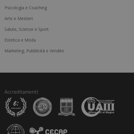
e
Psicologia e Coaching
r
Arte e Mestieri
n
a
Salute, Scienze e Sport
t
Estetica e Moda
i
Marketing, Pubblicità e Vendite
v
e
:
Accreditamenti: