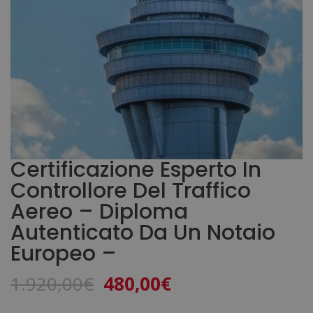
Certificazione Esperto In
Controllore Del Traffico
Aereo – Diploma
Autenticato Da Un Notaio
Europeo –
Il
Il
1.920,00
€
480,00
€
prezzo
prezzo