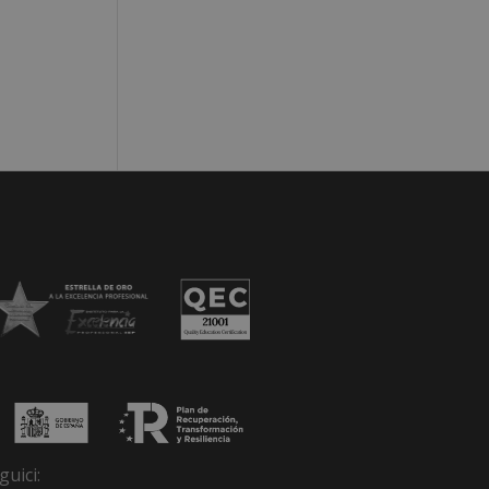
guici: