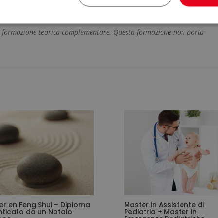
una formazione teorica complementare. Questa formazione non porta
er en Feng Shui – Diploma
Master in Assistente di
nticato da un Notaio
Pediatria + Master in