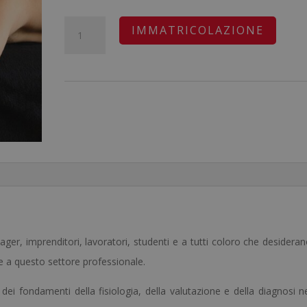
prezzo
prezzo
originale
attuale
Master
A
IMMATRICOLAZIONE
era:
è:
in
l
2.480,00€.
620,00€.
Chiromassaggio
t
Sportivo
e
quantità
r
n
a
t
i
v
e
ager, imprenditori, lavoratori, studenti e a tutti coloro che desidera
:
e a questo settore professionale.
i fondamenti della fisiologia, della valutazione e della diagnosi n