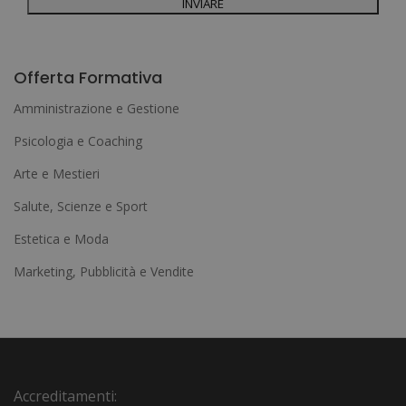
A
l
Offerta Formativa
t
Amministrazione e Gestione
e
Psicologia e Coaching
r
Arte e Mestieri
n
a
Salute, Scienze e Sport
t
Estetica e Moda
i
Marketing, Pubblicità e Vendite
v
e
:
Accreditamenti: