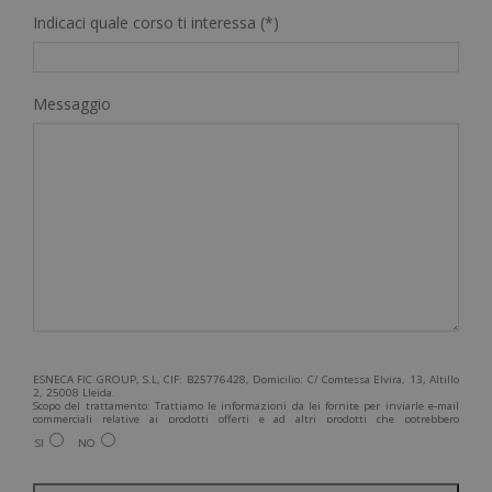
Indicaci quale corso ti interessa (*)
Messaggio
ESNECA FIC GROUP, S.L, CIF: B25776428, Domicilio: C/ Comtessa Elvira, 13, Altillo
2, 25008 Lleida.
Scopo del trattamento: Trattiamo le informazioni da lei fornite per inviarle e-mail
commerciali relative ai prodotti offerti e ad altri prodotti che potrebbero
interessarla. Legittimazione del trattamento: Consenso dell'interessato. Diritti:
SI
NO
Può esercitare i suoi diritti identificandosi sufficientemente e contattandoci
all'indirizzo admin@grupoesneca.com.
Per ulteriori informazioni, consulti la nostra Politica sulla privacy. Desidera
ricevere informazioni commerciali (per telefono e/o via e-mail):