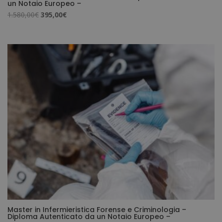
un Notaio Europeo –
Il
Il
1.580,00
€
395,00
€
prezzo
prezzo
originale
attuale
era:
è:
1.580,00€.
395,00€.
Master in Infermieristica Forense e Criminologia –
Diploma Autenticato da un Notaio Europeo –