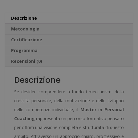
quantità
r
n
Descrizione
a
Metodologia
t
Certificazione
i
v
Programma
e
Recensioni (0)
:
Descrizione
Se desideri comprendere a fondo i meccanismi della
crescita personale, della motivazione e dello sviluppo
delle competenze individuale, il
Master in Personal
Coaching
rappresenta un percorso formativo pensato
per offrirti una visione completa e strutturata di questo
ambito. Attraverso un approccio chiaro, progressivo e