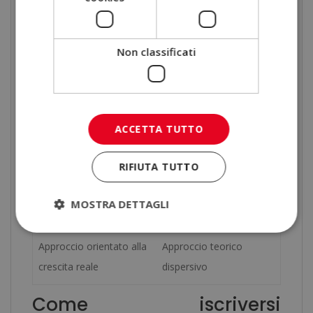
virtuale 24/7
tempo
Tutor personale durante
Supporto non
Non classificati
tutto il percorso
continuativo
Programma completo e
Contenuti generici
aggiornato
ACCETTA TUTTO
Studio al proprio ritmo
Percorsi rigidi
RIFIUTA TUTTO
Materiali strutturati e
Esperienza meno
MOSTRA DETTAGLI
intuitivi
organizzata
Approccio orientato alla
Approccio teorico
crescita reale
dispersivo
Come iscriversi