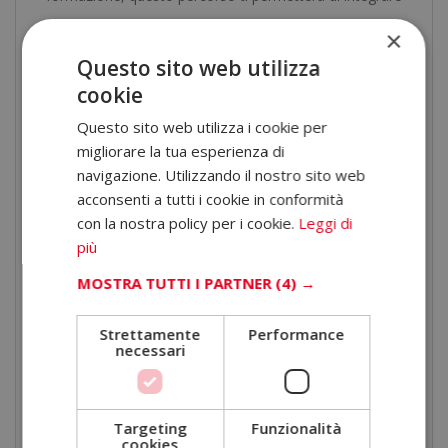
strumenti e metodologie utili per comprendere meglio
×
le dinamiche individuali e di gruppo.
Questo sito web utilizza
cookie
È ideale anche se desideri migliorare il tuo profilo
professionale con competenze trasversali altamente
Questo sito web utilizza i cookie per
migliorare la tua esperienza di
valorizzate nel mercato del lavoro.
navigazione. Utilizzando il nostro sito web
Perché studiare personal
acconsenti a tutti i cookie in conformità
coaching online in ELBS
con la nostra policy per i cookie.
Leggi di
più
Scegliendo ELBS, investi in una formazione flessibile,
MOSTRA TUTTI I PARTNER
(4) →
progettata per adattarsi alle tue esigenze e offrirti
strumenti concreti e aggiornati.
Strettamente
Performance
necessari
ELBS Business School
Altri centri online
Accesso al campus
Accesso limitato nel
Targeting
Funzionalità
cookies