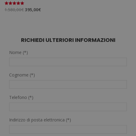
Il
Il
1.580,00
€
395,00
€
Valutato
5.00
prezzo
prezzo
su 5
originale
attuale
era:
è:
1.580,00€.
395,00€.
RICHIEDI ULTERIORI INFORMAZIONI
Nome (*)
Cognome (*)
Telefono (*)
Indirizzo di posta elettronica (*)