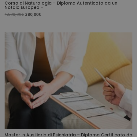
Corso di Naturologia – Diploma Autenticato da un
Notaio Europeo –
Il
Il
1.520,00
€
380,00
€
prezzo
prezzo
originale
attuale
era:
è:
1.520,00€.
380,00€.
Master in Ausiliario di Psichiatria – Diploma Certificato da