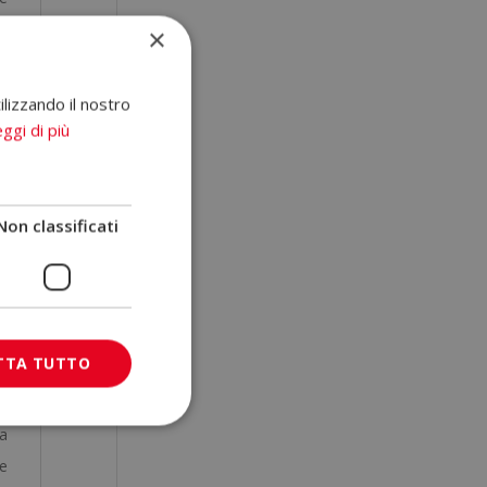
×
 e
ilizzando il nostro
a,
ggi di più
e
de
Non classificati
di
TTA TUTTO
e
da
ue