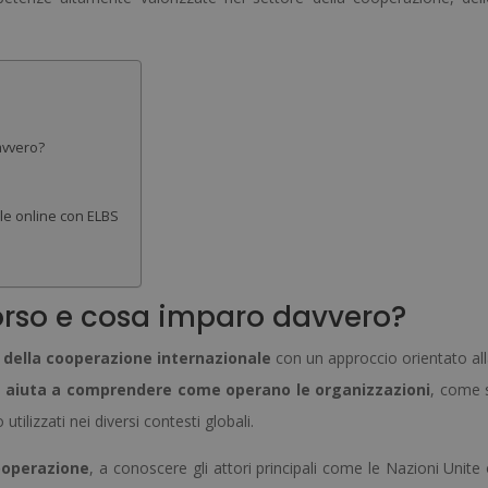
quantità
avvero?
le online con ELBS
orso e cosa imparo davvero?
 della cooperazione internazionale
con un approccio orientato al
i aiuta a comprendere come operano le organizzazioni
, come 
tilizzati nei diversi contesti globali.
ooperazione
, a conoscere gli attori principali come le Nazioni Unite