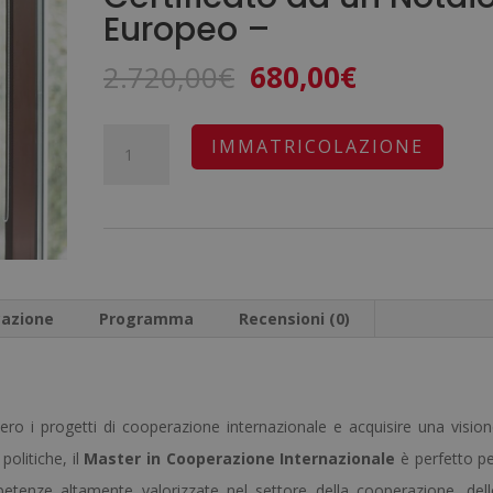
Europeo –
Il
Il
2.720,00
€
680,00
€
prezzo
prezzo
originale
attuale
Master
A
IMMATRICOLAZIONE
era:
è:
in
l
2.720,00€.
680,00€.
Cooperazione
t
Internazionale
e
-
r
Diploma
n
cazione
Programma
Recensioni (0)
Certificato
a
da
t
un
i
 i progetti di cooperazione internazionale e acquisire una visio
Notaio
v
olitiche, il
Master in Cooperazione Internazionale
Europeo
è perfetto p
e
petenze altamente valorizzate nel settore della cooperazione, del
-
: