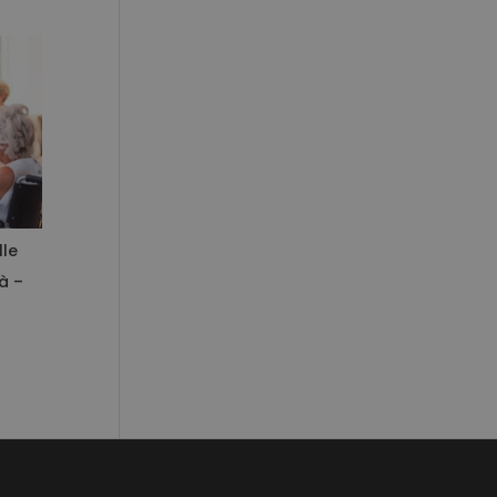
le
à –