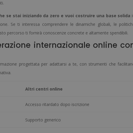
i.
he se stai iniziando da zero e vuoi costruire una base solida
i
ne. Se ti interessa comprendere le dinamiche globali, le politic
uesto percorso ti fornirà conoscenze concrete e altamente spendibili.
razione internazionale online co
rmazione progettata per adattarsi a te, con strumenti che facilita
ativa.
Altri centri online
Accesso ritardato dopo iscrizione
Supporto generico