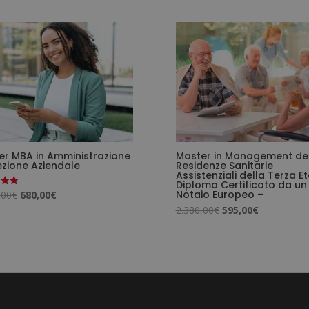
er MBA in Amministrazione
Master in Management del
ezione Aziendale
Residenze Sanitarie
Assistenziali della Terza Et
Diploma Certificato da un
Il
Il
Notaio Europeo –
,00
€
680,00
€
o
Il
Il
prezzo
prezzo
2.380,00
€
595,00
€
prezzo
prezzo
originale
attuale
originale
attuale
era:
è:
era:
è:
2.720,00€.
680,00€.
2.380,00€.
595,00€.