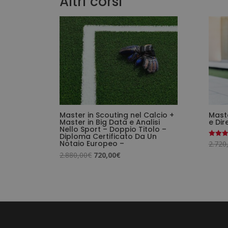
Altri corsi
Master in Scouting nel Calcio +
Mast
Master in Big Data e Analisi
e Dir
Nello Sport – Doppio Titolo –
Diploma Certificato Da Un
Notaio Europeo –
2.720
Valutat
5.00
Il
Il
2.880,00
€
720,00
€
su 5
prezzo
prezzo
originale
attuale
era:
è:
2.880,00€.
720,00€.