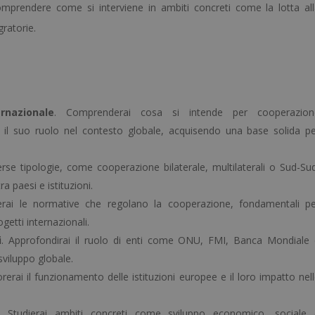
 comprendere come si interviene in ambiti concreti come la lotta al
gratorie.
rnazionale
. Comprenderai cosa si intende per cooperazion
e il suo ruolo nel contesto globale, acquisendo una base solida p
verse tipologie, come cooperazione bilaterale, multilaterali o Sud-Su
ra paesi e istituzioni.
zerai le normative che regolano la cooperazione, fondamentali p
etti internazionali.
i
. Approfondirai il ruolo di enti come ONU, FMI, Banca Mondiale
iluppo globale.
orerai il funzionamento delle istituzioni europee e il loro impatto nel
. Studierai ambiti concreti come sviluppo economico, sociale 