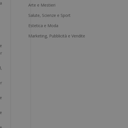
la
Arte e Mestieri
n
a
Salute, Scienze e Sport
t
Estetica e Moda
i
Marketing, Pubblicità e Vendite
v
e
e
er
:
d,
er
 e
le
e