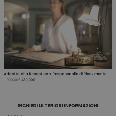
Addetto alla Reception + Responsabile di Ricevimento
Il
Il
1.920,00
€
480,00
€
prezzo
prezzo
originale
attuale
era:
è:
1.920,00€.
480,00€.
RICHIEDI ULTERIORI INFORMAZIONI