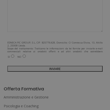
ESNECA FIC GROUP, S.L, CIF: B25776428, Domicilio: C/ Comtessa Elvira, 13, Altillo
2, 25008 Lleida.
Scopo del trattamento: Trattiamo le informazioni da lei fornite per inviarle e-mail
commerciali relative ai prodotti offerti e ad altri prodotti che potrebbero
interessarla. Legittimazione del trattamento: Consenso dell'interessato. Diritti:
SI
NO
Può esercitare i suoi diritti identificandosi sufficientemente e contattandoci
all'indirizzo admin@grupoesneca.com.
Per ulteriori informazioni, consulti la nostra Politica sulla privacy. Desidera
ricevere informazioni commerciali (per telefono e/o via e-mail):
A
l
Offerta Formativa
t
Amministrazione e Gestione
e
Psicologia e Coaching
r