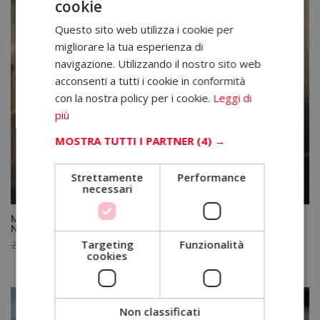
cookie
Questo sito web utilizza i cookie per
migliorare la tua esperienza di
navigazione. Utilizzando il nostro sito web
acconsenti a tutti i cookie in conformità
con la nostra policy per i cookie.
Leggi di
più
MOSTRA TUTTI I PARTNER
(4) →
Strettamente
Performance
necessari
Master in Project Manager – Diploma Certificato da un
Notaio Europeo –
Targeting
Funzionalità
Il
Il
2.720,00
€
680,00
€
cookies
prezzo
prezzo
originale
attuale
era:
è:
2.720,00€.
680,00€.
Non classificati