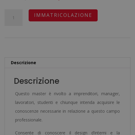
prezzo
prezzo
originale
attuale
Master
A
IMMATRICOLAZIONE
era:
è:
in
l
2.380,00€.
595,00€.
Intelligenza
t
Artificiale
e
Applicata
r
al
n
Descrizione
Interior
a
Design
t
Descrizione
-
i
Doppio
v
Questo master è rivolto a imprenditori, manager,
Titolo
e
lavoratori, studenti e chiunque intenda acquisire le
-
:
conoscenze necessarie in relazione a questo campo
Diploma
professionale.
Autenticato
Consente di conoscere il design d’interni e la