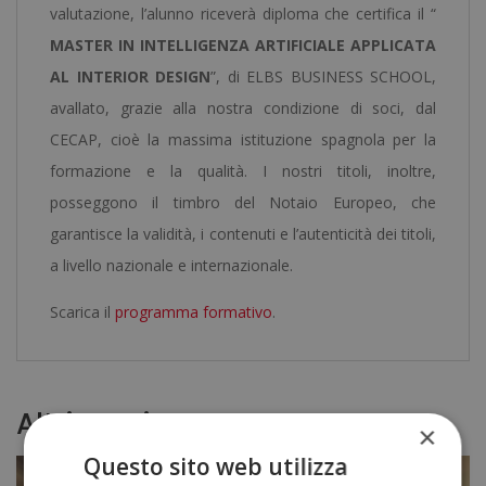
valutazione, l’alunno riceverà diploma che certifica il “
MASTER IN INTELLIGENZA ARTIFICIALE APPLICATA
AL INTERIOR DESIGN
”, di ELBS BUSINESS SCHOOL,
avallato, grazie alla nostra condizione di soci, dal
CECAP, cioè la massima istituzione spagnola per la
formazione e la qualità. I nostri titoli, inoltre,
posseggono il timbro del Notaio Europeo, che
garantisce la validità, i contenuti e l’autenticità dei titoli,
a livello nazionale e internazionale.
Scarica il
programma formativo
.
Altri corsi
×
Questo sito web utilizza