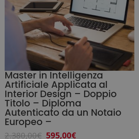
Master in Intelligenza
Artificiale Applicata al
Interior Design – Doppio
Titolo – Diploma
Autenticato da un Notaio
Europeo –
Il
Il
2.380,00
€
595,00
€