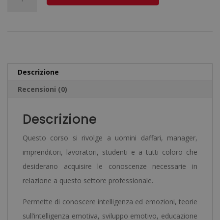
era:
è:
in
l
1.920,00€.
480,00€.
Intelligenza
t
Emotiva
e
-
r
Diploma
n
Descrizione
Certificato
a
Recensioni (0)
da
t
un
i
Descrizione
Notaio
v
Europeo
e
Questo corso si rivolge a uomini daffari, manager,
-
:
imprenditori, lavoratori, studenti e a tutti coloro che
quantità
desiderano acquisire le conoscenze necessarie in
relazione a questo settore professionale.
Permette di conoscere intelligenza ed emozioni, teorie
sull’intelligenza emotiva, sviluppo emotivo, educazione