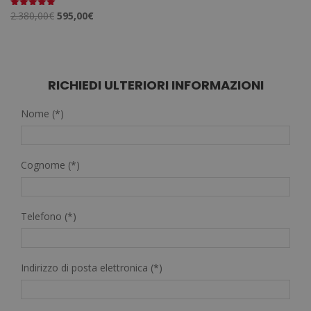
Il
Il
2.380,00
€
595,00
€
Valutato
5.00
prezzo
prezzo
su 5
originale
attuale
era:
è:
2.380,00€.
595,00€.
RICHIEDI ULTERIORI INFORMAZIONI
Nome (*)
Cognome (*)
Telefono (*)
Indirizzo di posta elettronica (*)