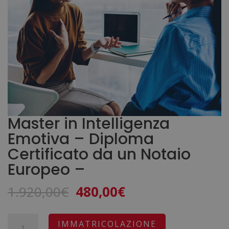
Master in Intelligenza
Emotiva – Diploma
Certificato da un Notaio
Europeo –
Il
Il
1.920,00
€
480,00
€
prezzo
prezzo
originale
attuale
Master
A
IMMATRICOLAZIONE