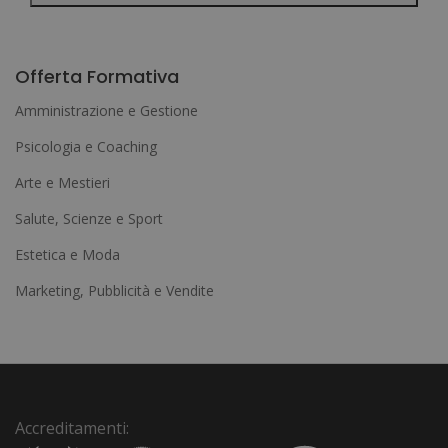
A
l
Offerta Formativa
t
Amministrazione e Gestione
e
Psicologia e Coaching
r
Arte e Mestieri
n
a
Salute, Scienze e Sport
t
Estetica e Moda
i
Marketing, Pubblicità e Vendite
v
e
:
Accreditamenti: