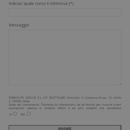
Indicaci quale corso ti interessa (*)
Messaggio
ESNECA FIC GROUP, S.L, CIF: B25776428, Domicilio: C/ Comtessa Elvira, 13, Altillo
2, 25008 Lleida.
Scopo del trattamento: Trattiamo le informazioni da lei fornite per inviarle e-mail
commerciali relative ai prodotti offerti e ad altri prodotti che potrebbero
interessarla. Legittimazione del trattamento: Consenso dell'interessato. Diritti:
SI
NO
Può esercitare i suoi diritti identificandosi sufficientemente e contattandoci
all'indirizzo admin@grupoesneca.com.
Per ulteriori informazioni, consulti la nostra Politica sulla privacy. Desidera
ricevere informazioni commerciali (per telefono e/o via e-mail):