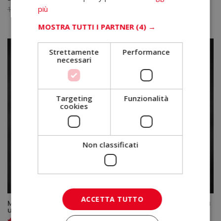
Il
Il
più
1.520,00
€
380,00
€
prezzo
prezzo
MOSTRA TUTTI I PARTNER
(4) →
originale
attuale
era:
è:
Strettamente
Performance
1.520,00€.
380,00€.
necessari
Targeting
Funzionalità
cookies
Non classificati
ACCETTA TUTTO
Master in Psicologia Criminale – Diploma Autenticato da
un Notaio Europeo –