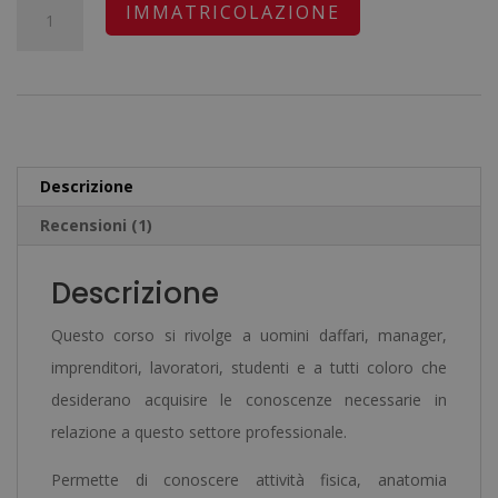
originale
attuale
Master
A
IMMATRICOLAZIONE
era:
è:
in
l
1.680,00€.
420,00€.
Istruttore
t
di
e
Nuoto
r
-
n
Descrizione
Diploma
a
Recensioni (1)
Certificato
t
da
i
Descrizione
un
v
Notaio
e
Questo corso si rivolge a uomini daffari, manager,
Europeo
:
imprenditori, lavoratori, studenti e a tutti coloro che
-
desiderano acquisire le conoscenze necessarie in
quantità
relazione a questo settore professionale.
Permette di conoscere attività fisica, anatomia