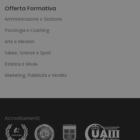
l
Offerta Formativa
t
Amministrazione e Gestione
e
Psicologia e Coaching
r
Arte e Mestieri
n
a
Salute, Scienze e Sport
t
Estetica e Moda
i
Marketing, Pubblicità e Vendite
v
e
:
Accreditamenti: