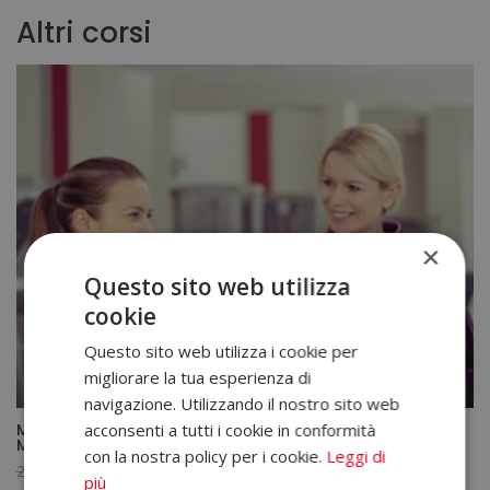
Altri corsi
×
Questo sito web utilizza
cookie
Questo sito web utilizza i cookie per
migliorare la tua esperienza di
navigazione. Utilizzando il nostro sito web
acconsenti a tutti i cookie in conformità
Master in Personal Trainer + Master in Struttore di
Muscolazione e Fitness
con la nostra policy per i cookie.
Leggi di
Il
Il
2.380,00
€
595,00
€
più