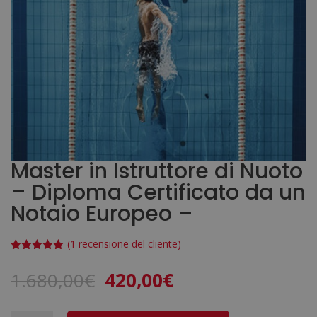
Master in Istruttore di Nuoto
– Diploma Certificato da un
Notaio Europeo –
(
1
recensione del cliente)
Valutato
1
5.00
su 5
Il
Il
1.680,00
€
420,00
€
su base
di
prezzo
prezzo
recensioni