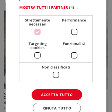
prezzo
prezzo
originale
attuale
MOSTRA TUTTI I PARTNER
(4) →
era:
è:
2.380,00€.
595,00€.
Strettamente
Performance
necessari
Targeting
Funzionalità
cookies
Non classificati
Master in Infermieristica Forense e Criminologia –
ACCETTA TUTTO
Diploma Autenticato da un Notaio Europeo –
Il
Il
1.580,00
€
395,00
€
RIFIUTA TUTTO
Valutato
5.00