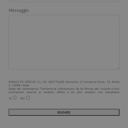
Messaggio
ESNECA FIC GROUP, S.L, CIF: B25776428, Domicilio: C/ Comtessa Elvira, 13, Altillo
2, 25008 Lleida.
Scopo del trattamento: Trattiamo le informazioni da lei fornite per inviarle e-mail
commerciali relative ai prodotti offerti e ad altri prodotti che potrebbero
interessarla. Legittimazione del trattamento: Consenso dell'interessato. Diritti:
SI
NO
Può esercitare i suoi diritti identificandosi sufficientemente e contattandoci
all'indirizzo admin@grupoesneca.com.
Per ulteriori informazioni, consulti la nostra Politica sulla privacy. Desidera
ricevere informazioni commerciali (per telefono e/o via e-mail):
A