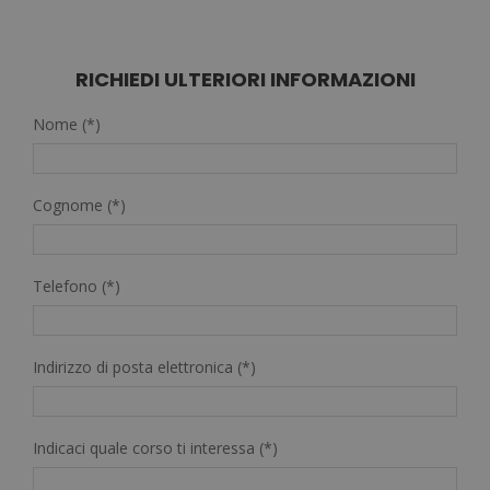
originale
attuale
era:
è:
2.380,00€.
595,00€.
RICHIEDI ULTERIORI INFORMAZIONI
Nome (*)
Cognome (*)
Telefono (*)
Indirizzo di posta elettronica (*)
Indicaci quale corso ti interessa (*)