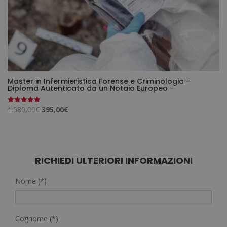
Master in Infermieristica Forense e Criminologia –
Diploma Autenticato da un Notaio Europeo –
Il
Il
1.580,00
€
395,00
€
Valutato
5.00
prezzo
prezzo
su 5
originale
attuale
era:
è:
1.580,00€.
395,00€.
RICHIEDI ULTERIORI INFORMAZIONI
Nome (*)
Cognome (*)