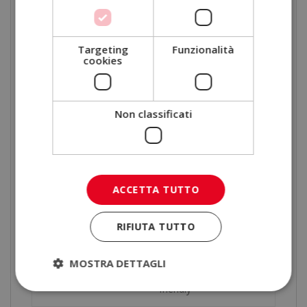
Se sei interessato al benessere, al fitness o alla
gestione sportiva, questo percorso ti fornirà una base
teorica solida e altamente valorizzata.
Targeting
Funzionalità
cookies
Perché studiare medicina
dello sport online in ELBS
Non classificati
Scegliere ELBS significa puntare su una formazione
moderna, pensata per adattarsi alle tue esigenze e
offrirti strumenti concreti per distinguerti.
ACCETTA TUTTO
ELBS Business School
Altri centri online
RIFIUTA TUTTO
Accesso flessibile 24/7
Orari rigidi
MOSTRA DETTAGLI
Piattaforme meno user-
Campus virtuale intuitivo
friendly