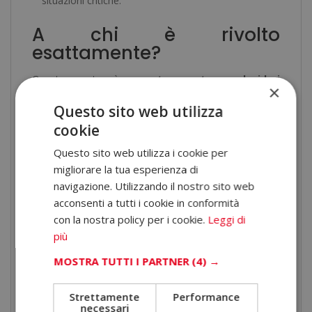
situazioni critiche.
A chi è rivolto
esattamente?
Questo master è
pensato per te se desideri
×
ampliare le tue conoscenze nel mondo dello
Questo sito web utilizza
sport e della salute
, indipendentemente dal tuo
cookie
punto di partenza.
Questo sito web utilizza i cookie per
migliorare la tua esperienza di
È particolarmente indicato per imprenditori, manager,
navigazione. Utilizzando il nostro sito web
lavoratori e studenti che vogliono acquisire
acconsenti a tutti i cookie in conformità
competenze trasversali applicabili al settore sportivo. È
con la nostra policy per i cookie.
Leggi di
adatto anche a chi desidera
comprendere meglio il
più
funzionamento del corpo durante l’attività fisica
MOSTRA TUTTI I PARTNER
(4) →
e migliorare il proprio profilo professionale con
conoscenze aggiornate e rilevanti.
Strettamente
Performance
necessari