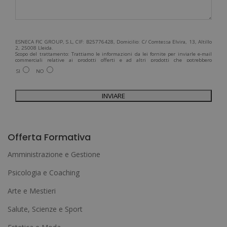
ESNECA FIC GROUP, S.L, CIF: B25776428, Domicilio: C/ Comtessa Elvira, 13, Altillo
2, 25008 Lleida.
Scopo del trattamento: Trattiamo le informazioni da lei fornite per inviarle e-mail
commerciali relative ai prodotti offerti e ad altri prodotti che potrebbero
interessarla. Legittimazione del trattamento: Consenso dell'interessato. Diritti:
SI
NO
Può esercitare i suoi diritti identificandosi sufficientemente e contattandoci
all'indirizzo admin@grupoesneca.com.
Per ulteriori informazioni, consulti la nostra Politica sulla privacy. Desidera
ricevere informazioni commerciali (per telefono e/o via e-mail):
A
l
Offerta Formativa
t
Amministrazione e Gestione
e
Psicologia e Coaching
r
Arte e Mestieri
n
a
Salute, Scienze e Sport
t