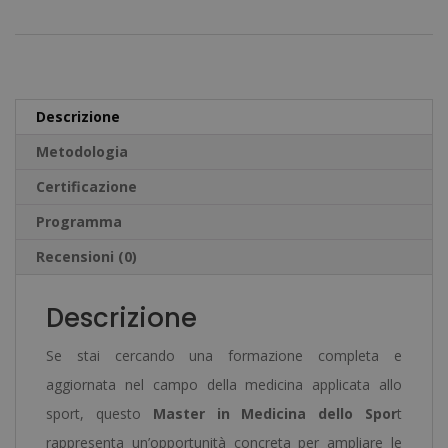
2.720,00€.
680,00€.
Medicina
t
dello
e
Sport
r
-
n
Descrizione
Diploma
a
Metodologia
Certificato
t
da
Certificazione
i
un
v
Programma
Notaio
e
Recensioni (0)
Europeo
:
-
Descrizione
quantità
Se stai cercando una formazione completa e
aggiornata nel campo della medicina applicata allo
sport, questo
Master in Medicina dello Spor
t
rappresenta un’opportunità concreta per ampliare le