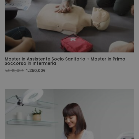
Master in Assistente Socio Sanitario + Master in Primo
Soccorso in Infermeria
Il
Il
5.040,00
€
1.260,00
€
prezzo
prezzo
originale
attuale
era:
è:
5.040,00€.
1.260,00€.