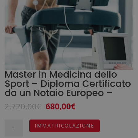
Master in Medicina dello
Sport – Diploma Certificato
da un Notaio Europeo –
Il
Il
2.720,00
€
680,00
€
prezzo
prezzo
originale
attuale
Master
A
IMMATRICOLAZIONE
era:
è:
in
l