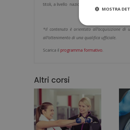
titoli, a livello nazionale e internazionale.
MOSTRA DET
*Il contenuto è orientato all’acquisizione d
all’ottenimento di una qualifica ufficiale.
Scarica il
programma formativo
.
Altri corsi