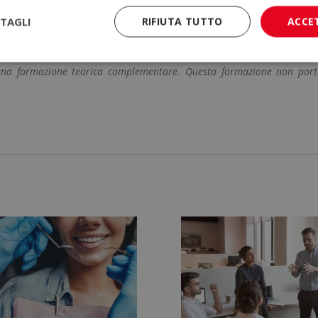
TAGLI
RIFIUTA TUTTO
ACCE
i una formazione teorica complementare. Questa formazione non por