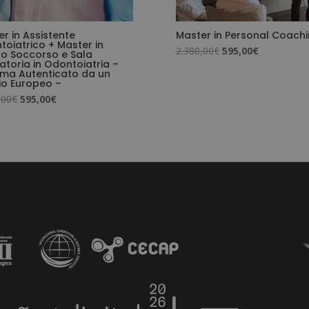
r in Assistente
Master in Personal Coach
oiatrico + Master in
Il
Il
2.380,00
€
595,00
€
to Soccorso e Sala
toria in Odontoiatria –
prezzo
prezzo
oma Autenticato da un
originale
attuale
io Europeo –
era:
è:
Il
Il
,00
€
595,00
€
2.380,00€.
595,00€.
prezzo
prezzo
originale
attuale
era:
è:
2.380,00€.
595,00€.