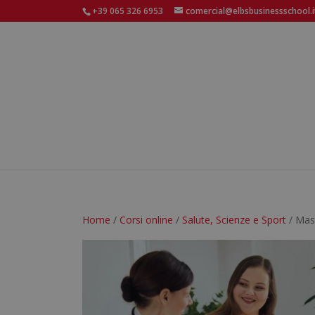
+39 065 326 6953
comercial@elbsbusinessschool.i
Home
/
Corsi online
/
Salute, Scienze e Sport
/ Mast