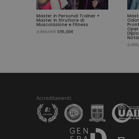
Master in Personal Trainer +
Maste
Master in Struttore di
Odont
Muscolazione e Fitness
Pron
Opera
Il
Il
2.380,00
€
595,00
€
Dipl
Nota
prezzo
prezzo
2.380
originale
attuale
era:
è:
2.380,00€.
595,00€.
Accreditamenti: