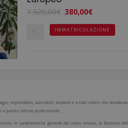
Il
Il
1.520,00
€
380,00
€
prezzo
prezzo
originale
attuale
Master
A
IMMATRICOLAZIONE
era:
è:
in
l
1.520,00€.
380,00€.
Obesità
t
e
e
Sovrappeso
r
-
n
Diploma
a
Certificato
t
da
i
ger, imprenditori, lavoratori, studenti e a tutti coloro che desidera
un
v
e a questo settore professionale.
Notaio
e
Europeo
:
izione, le caratteristiche generali del corpo umano, la funzione del
-