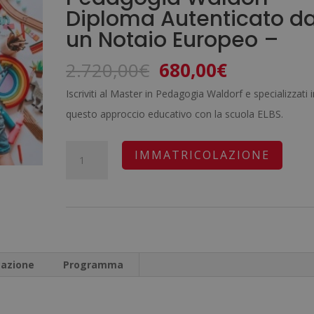
Diploma Autenticato d
un Notaio Europeo –
Il
Il
2.720,00
€
680,00
€
prezzo
prezzo
Iscriviti al Master in Pedagogia Waldorf e specializzati i
originale
attuale
questo approccio educativo con la scuola ELBS.
era:
è:
2.720,00€.
680,00€.
Master
A
IMMATRICOLAZIONE
In
l
Pedagogia
t
Montessori
e
+
r
Master
n
cazione
Programma
In
a
Pedagogia
t
Waldorf
i