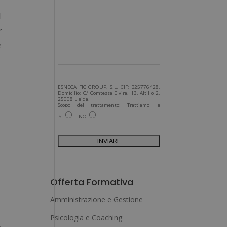
l
r
e
ESNECA FIC GROUP, S.L, CIF: B25776428,
Domicilio: C/ Comtessa Elvira, 13, Altillo 2,
25008 Lleida.
Scopo del trattamento: Trattiamo le
informazioni da lei fornite per inviarle e-
SI
NO
mail commerciali relative ai prodotti offerti
e ad altri prodotti che potrebbero
interessarla. Legittimazione del
trattamento: Consenso dell'interessato.
Diritti: Può esercitare i suoi diritti
identificandosi sufficientemente e
contattandoci all'indirizzo
admin@grupoesneca.com.
A
Per ulteriori informazioni, consulti la
nostra Politica sulla privacy. Desidera
l
ricevere informazioni commerciali (per
Offerta Formativa
telefono e/o via e-mail):
t
Amministrazione e Gestione
e
Psicologia e Coaching
r