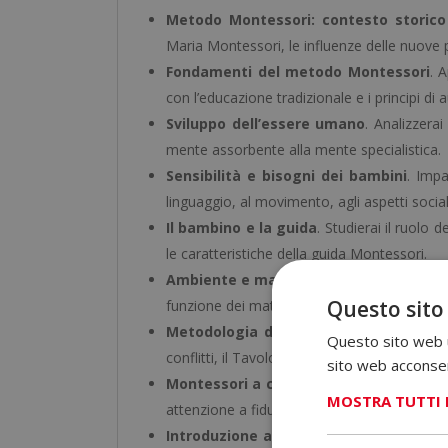
Metodo Montessori: contesto storico
Maria Montessori, le influenze delle nuove 
Fondamenti del metodo Montessori
. 
con l’educazione tradizionale e i principi di 
Sviluppo dell’essere umano
. Analizzerai
mente assorbente alla mente specialistica.
Sensibilità e bisogni dei bambini
. Impa
linguaggio, al movimento, agli aspetti social
Il bambino e la guida
. Studierai il ruolo 
le caratteristiche della guida Montessori.
Ambiente e materiali Montessori
. Appr
Questo sito
funzione dei materiali didattici.
Metodologia di apprendimento Monte
Questo sito web ut
conflitti, il Tavolo della Pace, le lezioni di 
sito web acconsent
Montessori a casa e attività Montesso
MOSTRA TUTTI 
attenzione a fiducia, rispetto, limiti, vita p
Introduzione all’educazione Waldorf
. 