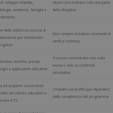
f, sviluppo infantile,
Alcuni corsi trattano solo una parte
ologia, ambiente, famiglia e
della disciplina.
ndimento.
ine delle unità trovi esercizi di
Non sempre includono strumenti di
alutazione per monitorare i
verifica continua.
rogressi.
Possono concentrarsi solo sulla
a basi storiche, principi
teoria o solo su contenuti
gici e applicazioni educative.
introduttivi.
uta ad acquisire conoscenze
L’impatto sul profilo può dipendere
zzate nel settore educativo e
dalla completezza del programma.
iorare il CV.